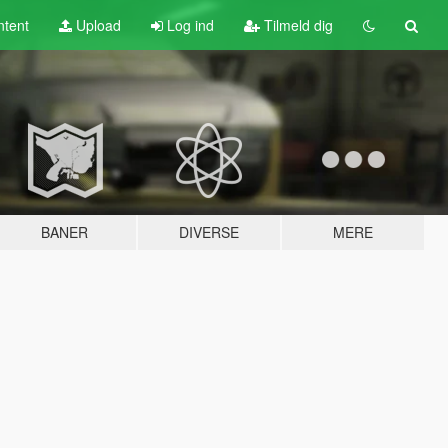
tent
Upload
Log ind
Tilmeld dig
BANER
DIVERSE
MERE