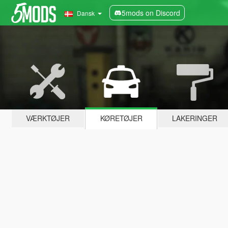
5mods on Discord
Dansk
VÆRKTØJER
KØRETØJER
LAKERINGER