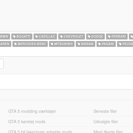
BMW
BUGATTI
CADILLAC
CHEVROLET
DODGE
FERRARI
AREN
MERCEDES-BENZ
MITSUBISHI
NISSAN
PAGANI
PEUG
GTA 5 modding værktøjer
Seneste filer
GTA 5 køretøj mods
Udvalgte filer
GTA 5 bil lakeringer arbejde mods
Mest likede filer