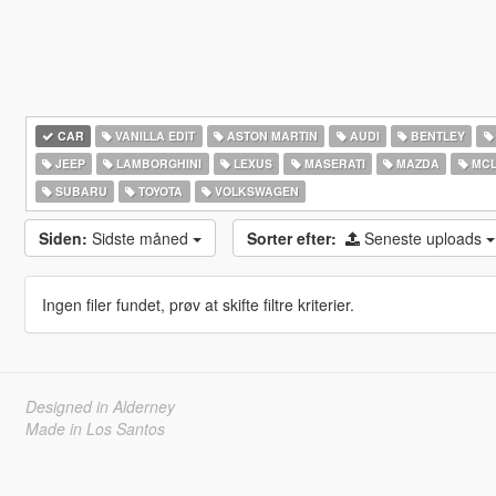
CAR
VANILLA EDIT
ASTON MARTIN
AUDI
BENTLEY
JEEP
LAMBORGHINI
LEXUS
MASERATI
MAZDA
MCL
SUBARU
TOYOTA
VOLKSWAGEN
Siden:
Sidste måned
Sorter efter:
Seneste uploads
Ingen filer fundet, prøv at skifte filtre kriterier.
Designed in Alderney
Made in Los Santos