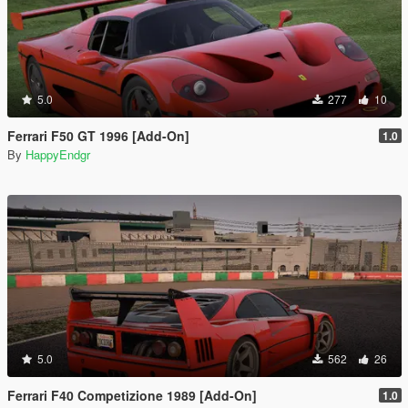
5.0
277
10
Ferrari F50 GT 1996 [Add-On]
1.0
By
HappyEndgr
5.0
562
26
Ferrari F40 Competizione 1989 [Add-On]
1.0