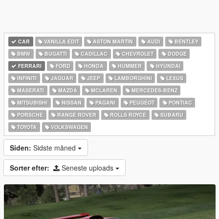
CAR
VANILLA EDIT
ASTON MARTIN
AUDI
BENTLEY
BMW
BUGATTI
CADILLAC
CHEVROLET
DODGE
FERRARI
FORD
HONDA
HUMMER
HYUNDAI
INFINITI
JAGUAR
JEEP
LAMBORGHINI
LEXUS
MASERATI
MAZDA
MCLAREN
MERCEDES-BENZ
MITSUBISHI
NISSAN
PAGANI
PEUGEOT
PONTIAC
PORSCHE
RANGE ROVER
ROLLS ROYCE
SUBARU
TOYOTA
VOLKSWAGEN
Siden:
Sidste måned
Sorter efter:
Seneste uploads