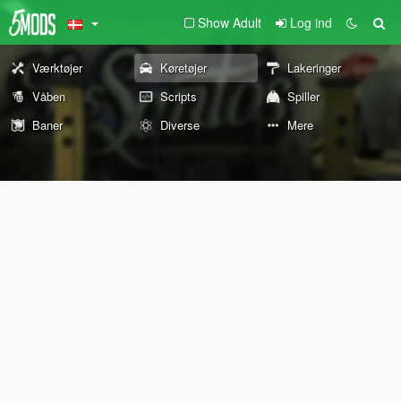
Show Adult
Log ind
Værktøjer
Køretøjer
Lakeringer
Våben
Scripts
Spiller
Baner
Diverse
Mere