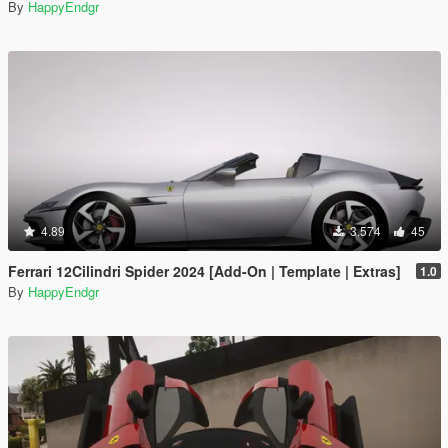
By
HappyEndgr
4.89
3.574
45
Ferrari 12Cilindri Spider 2024 [Add-On | Template | Extras]
1.0
By
HappyEndgr