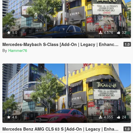
5.0
4.576
32
Mercedes-Maybach S-Class [Add-On | Legacy | Enhanced]
1.0
By
Hammer76
4.6
4.055
24
Mercedes Benz AMG CLS 63 S [Add-On | Legacy | Enhanced]
1.0