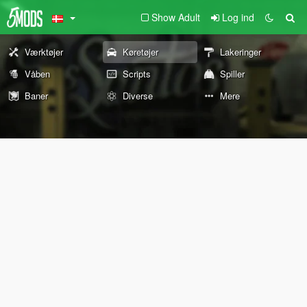
Show Adult
Log ind
Værktøjer
Køretøjer
Lakeringer
Våben
Scripts
Spiller
Baner
Diverse
Mere