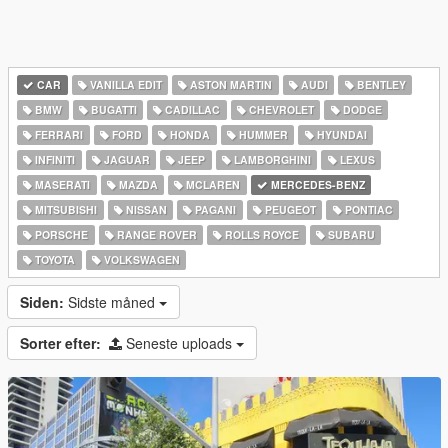
CAR
VANILLA EDIT
ASTON MARTIN
AUDI
BENTLEY
BMW
BUGATTI
CADILLAC
CHEVROLET
DODGE
FERRARI
FORD
HONDA
HUMMER
HYUNDAI
INFINITI
JAGUAR
JEEP
LAMBORGHINI
LEXUS
MASERATI
MAZDA
MCLAREN
MERCEDES-BENZ
MITSUBISHI
NISSAN
PAGANI
PEUGEOT
PONTIAC
PORSCHE
RANGE ROVER
ROLLS ROYCE
SUBARU
TOYOTA
VOLKSWAGEN
Siden:
Sidste måned
Sorter efter:
Seneste uploads