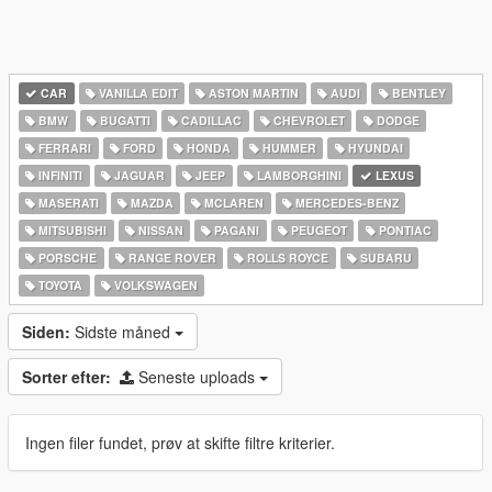
CAR
VANILLA EDIT
ASTON MARTIN
AUDI
BENTLEY
BMW
BUGATTI
CADILLAC
CHEVROLET
DODGE
FERRARI
FORD
HONDA
HUMMER
HYUNDAI
INFINITI
JAGUAR
JEEP
LAMBORGHINI
LEXUS
MASERATI
MAZDA
MCLAREN
MERCEDES-BENZ
MITSUBISHI
NISSAN
PAGANI
PEUGEOT
PONTIAC
PORSCHE
RANGE ROVER
ROLLS ROYCE
SUBARU
TOYOTA
VOLKSWAGEN
Siden:
Sidste måned
Sorter efter:
Seneste uploads
Ingen filer fundet, prøv at skifte filtre kriterier.