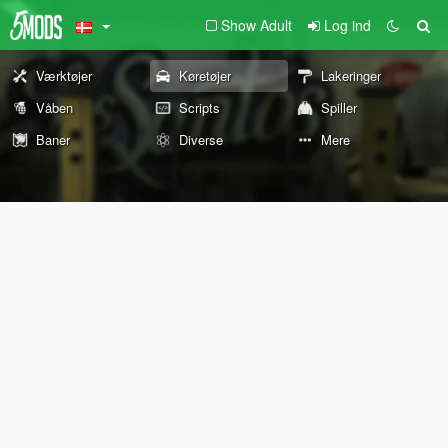
Show Adult
Log ind
Værktøjer
Køretøjer
Lakeringer
Våben
Scripts
Spiller
Baner
Diverse
Mere