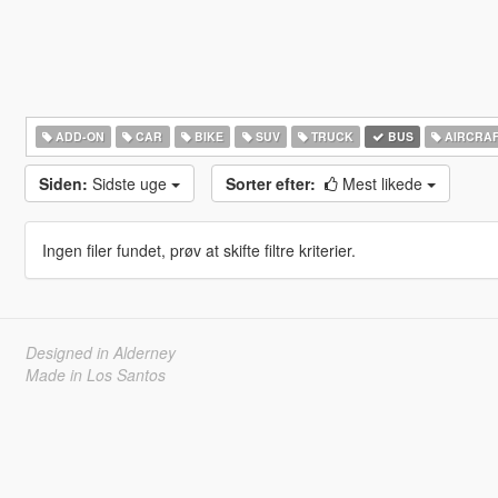
ADD-ON
CAR
BIKE
SUV
TRUCK
BUS
AIRCRA
Siden:
Sidste uge
Sorter efter:
Mest likede
Ingen filer fundet, prøv at skifte filtre kriterier.
Designed in Alderney
Made in Los Santos