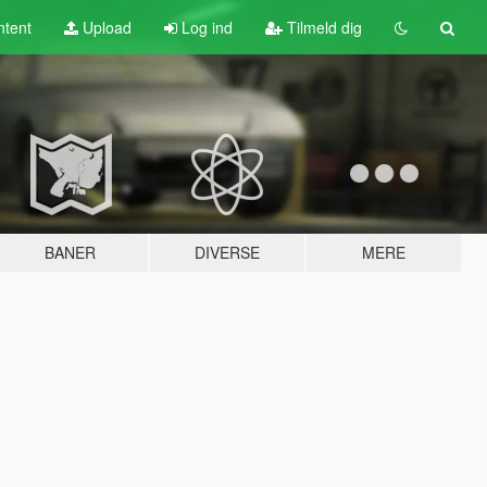
tent
Upload
Log ind
Tilmeld dig
BANER
DIVERSE
MERE