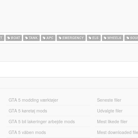
FT
BOAT
TANK
APC
EMERGENCY
ELS
WHEELS
SOU
GTA 5 modding værktøjer
Seneste filer
GTA 5 køretøj mods
Udvalgte filer
GTA 5 bil lakeringer arbejde mods
Mest likede filer
GTA 5 våben mods
Mest downloaded file