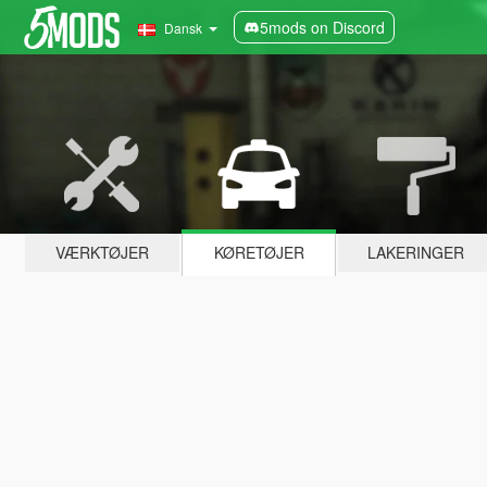
5mods on Discord
Dansk
VÆRKTØJER
KØRETØJER
LAKERINGER