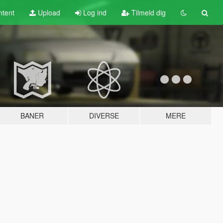
tent
Upload
Log ind
Tilmeld dig
BANER
DIVERSE
MERE