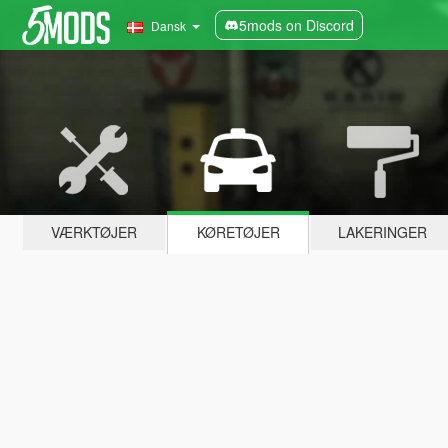
5mods on Discord
Dansk
VÆRKTØJER
KØRETØJER
LAKERINGER