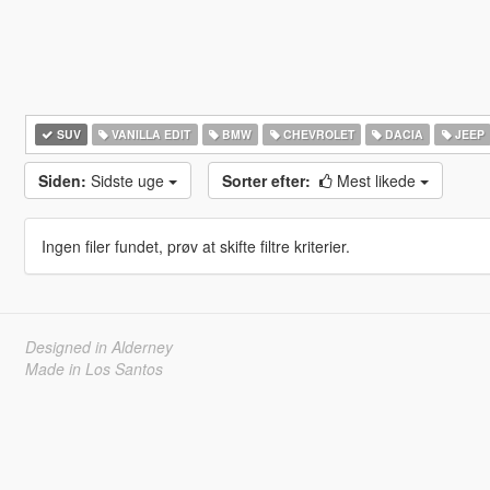
SUV
VANILLA EDIT
BMW
CHEVROLET
DACIA
JEEP
Siden:
Sidste uge
Sorter efter:
Mest likede
Ingen filer fundet, prøv at skifte filtre kriterier.
Designed in Alderney
Made in Los Santos