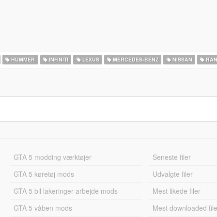
HUMMER
INFINITI
LEXUS
MERCEDES-BENZ
NISSAN
RAN
GTA 5 modding værktøjer
Seneste filer
GTA 5 køretøj mods
Udvalgte filer
GTA 5 bil lakeringer arbejde mods
Mest likede filer
GTA 5 våben mods
Mest downloaded file