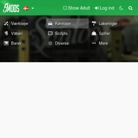
Show Adult
Log ind
Værktøjer
Køretøjer
Lakeringer
Våben
Scripts
Spiller
Baner
Diverse
Mere