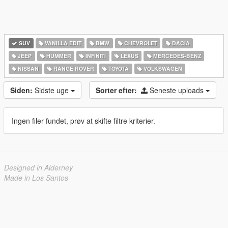
SUV
VANILLA EDIT
BMW
CHEVROLET
DACIA
JEEP
HUMMER
INFINITI
LEXUS
MERCEDES-BENZ
NISSAN
RANGE ROVER
TOYOTA
VOLKSWAGEN
Siden:
Sidste uge
Sorter efter:
Seneste uploads
Ingen filer fundet, prøv at skifte filtre kriterier.
Designed in Alderney
Made in Los Santos