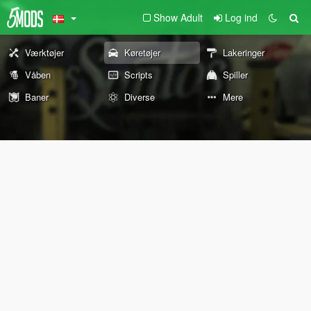
Show Adult
Log ind
Værktøjer
Køretøjer
Lakeringer
Våben
Scripts
Spiller
Baner
Diverse
Mere