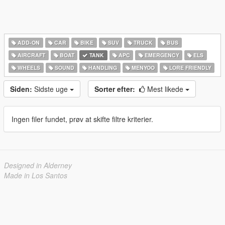
ADD-ON
CAR
BIKE
SUV
TRUCK
BUS
AIRCRAFT
BOAT
TANK
APC
EMERGENCY
ELS
WHEELS
SOUND
HANDLING
MENYOO
LORE FRIENDLY
Siden:
Sidste uge
Sorter efter:
Mest likede
Ingen filer fundet, prøv at skifte filtre kriterier.
Designed in Alderney
Made in Los Santos