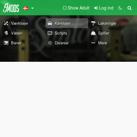
Show Adult
Log ind
Værktøjer
Køretøjer
Lakeringer
Våben
Scripts
Spiller
Baner
Diverse
Mere