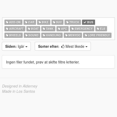
ADD-ON
CAR
BIKE
SUV
TRUCK
BUS
AIRCRAFT
BOAT
TANK
APC
EMERGENCY
ELS
WHEELS
SOUND
HANDLING
MENYOO
LORE FRIENDLY
Siden:
Igår
Sorter efter:
Mest likede
Ingen filer fundet, prøv at skifte filtre kriterier.
Designed in Alderney
Made in Los Santos