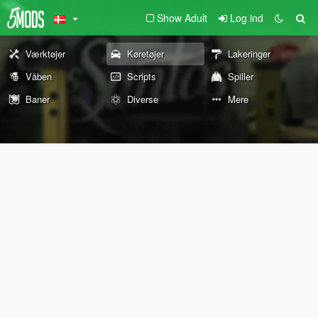
Show Adult
Log ind
Værktøjer
Køretøjer
Lakeringer
Våben
Scripts
Spiller
Baner
Diverse
Mere