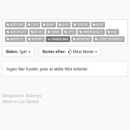
ADD-ON
CAR
BIKE
SUV
TRUCK
BUS
AIRCRAFT
BOAT
TANK
APC
EMERGENCY
ELS
WHEELS
SOUND
HANDLING
MENYOO
LORE FRIENDLY
Siden:
Igår
Sorter efter:
Mest likede
Ingen filer fundet, prøv at skifte filtre kriterier.
Designed in Alderney
Made in Los Santos