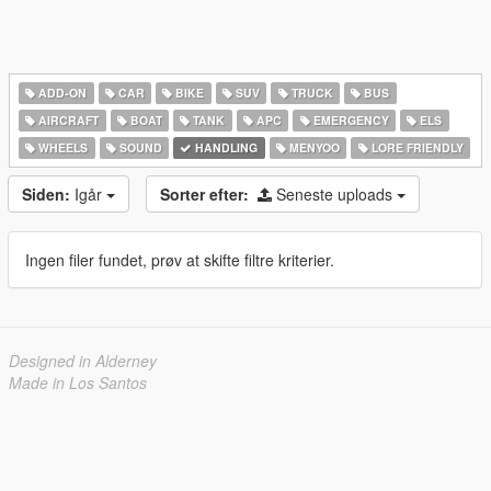
ADD-ON
CAR
BIKE
SUV
TRUCK
BUS
AIRCRAFT
BOAT
TANK
APC
EMERGENCY
ELS
WHEELS
SOUND
HANDLING
MENYOO
LORE FRIENDLY
Siden:
Igår
Sorter efter:
Seneste uploads
Ingen filer fundet, prøv at skifte filtre kriterier.
Designed in Alderney
Made in Los Santos