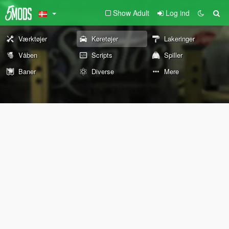
Show Adult
Log ind
Værktøjer
Køretøjer
Lakeringer
Våben
Scripts
Spiller
Baner
Diverse
Mere