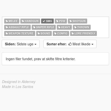
MELEE
HANDGUN
SMG
PDW
SHOTGUN
ASSAULT RIFLE
SNIPER RIFLE
HEAVY
THROWN
WEAPON TEXTURE
SOUND
CONFIG
LORE FRIENDLY
Siden:
Sidste uge
Sorter efter:
Mest likede
Ingen filer fundet, prøv at skifte filtre kriterier.
Designed in Alderney
Made in Los Santos