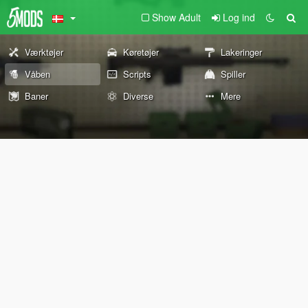
Show Adult
Log ind
Værktøjer
Køretøjer
Lakeringer
Våben
Scripts
Spiller
Baner
Diverse
Mere