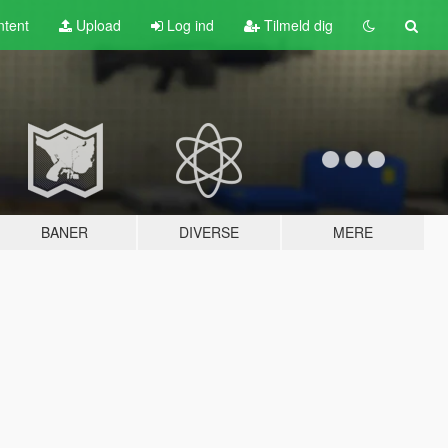
tent
Upload
Log ind
Tilmeld dig
BANER
DIVERSE
MERE