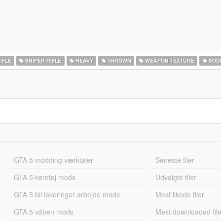
IFLE
SNIPER RIFLE
HEAVY
THROWN
WEAPON TEXTURE
SOU
GTA 5 modding værktøjer
Seneste filer
GTA 5 køretøj mods
Udvalgte filer
GTA 5 bil lakeringer arbejde mods
Mest likede filer
GTA 5 våben mods
Mest downloaded file