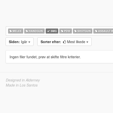
MELEE
HANDGUN
SMG
PDW
SHOTGUN
ASSAULT R
Siden:
Igår
Sorter efter:
Mest likede
Ingen filer fundet, prøv at skifte filtre kriterier.
Designed in Alderney
Made in Los Santos