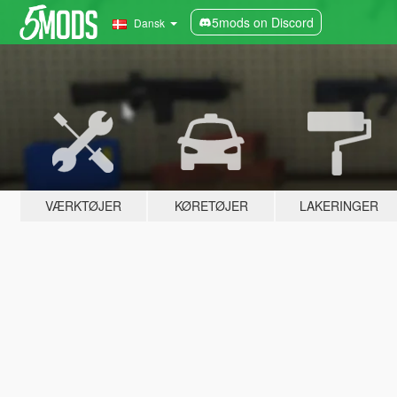
5mods on Discord
Dansk
VÆRKTØJER
KØRETØJER
LAKERINGER