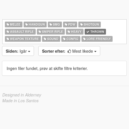
MELEE
HANDGUN
SMG
PDW
SHOTGUN
ASSAULT RIFLE
SNIPER RIFLE
HEAVY
THROWN
WEAPON TEXTURE
SOUND
CONFIG
LORE FRIENDLY
Siden:
Igår
Sorter efter:
Mest likede
Ingen filer fundet, prøv at skifte filtre kriterier.
Designed in Alderney
Made in Los Santos