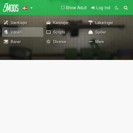
Show Adult
Log ind
Værktøjer
Køretøjer
Lakeringer
Våben
Scripts
Spiller
Baner
Diverse
Mere