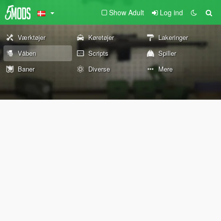
Show Adult
Log ind
Værktøjer
Køretøjer
Lakeringer
Våben
Scripts
Spiller
Baner
Diverse
Mere