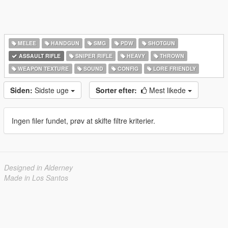
MELEE
HANDGUN
SMG
PDW
SHOTGUN
ASSAULT RIFLE
SNIPER RIFLE
HEAVY
THROWN
WEAPON TEXTURE
SOUND
CONFIG
LORE FRIENDLY
Siden:
Sidste uge
Sorter efter:
Mest likede
Ingen filer fundet, prøv at skifte filtre kriterier.
Designed in Alderney
Made in Los Santos