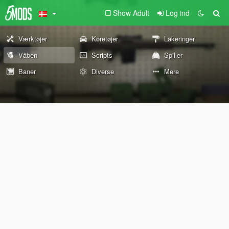
Show Adult
Log ind
Værktøjer
Køretøjer
Lakeringer
Våben
Scripts
Spiller
Baner
Diverse
Mere