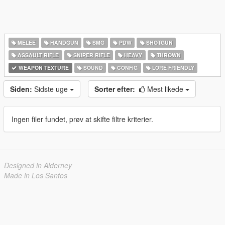
MELEE
HANDGUN
SMG
PDW
SHOTGUN
ASSAULT RIFLE
SNIPER RIFLE
HEAVY
THROWN
WEAPON TEXTURE
SOUND
CONFIG
LORE FRIENDLY
Siden:
Sidste uge
Sorter efter:
Mest likede
Ingen filer fundet, prøv at skifte filtre kriterier.
Designed in Alderney
Made in Los Santos