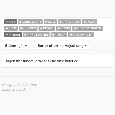
SUV
VANILLA EDIT
BMW
CHEVROLET
DACIA
JEEP
HUMMER
INFINITI
LEXUS
MERCEDES-BENZ
NISSAN
RANGE ROVER
TOYOTA
VOLKSWAGEN
Siden:
Igår
Sorter efter:
Højest rang
Ingen filer fundet, prøv at skifte filtre kriterier.
Designed in Alderney
Made in Los Santos