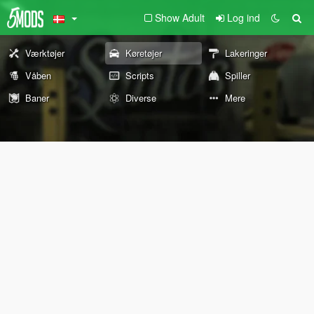
Show Adult
Log ind
Værktøjer
Køretøjer
Lakeringer
Våben
Scripts
Spiller
Baner
Diverse
Mere