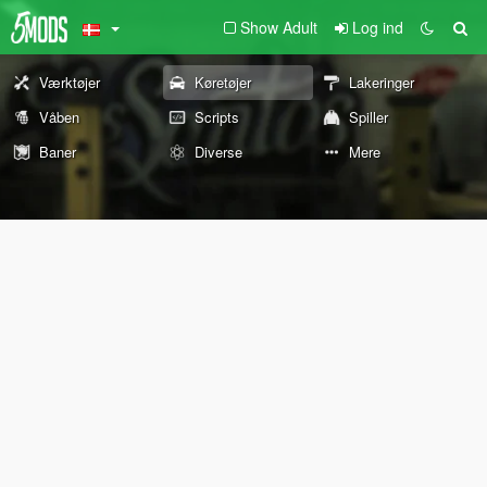
Show Adult
Log ind
Værktøjer
Køretøjer
Lakeringer
Våben
Scripts
Spiller
Baner
Diverse
Mere