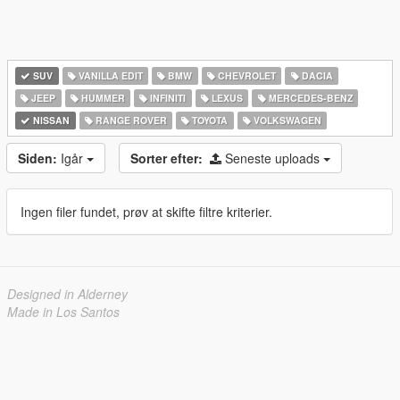
SUV
VANILLA EDIT
BMW
CHEVROLET
DACIA
JEEP
HUMMER
INFINITI
LEXUS
MERCEDES-BENZ
NISSAN
RANGE ROVER
TOYOTA
VOLKSWAGEN
Siden:
Igår
Sorter efter:
Seneste uploads
Ingen filer fundet, prøv at skifte filtre kriterier.
Designed in Alderney
Made in Los Santos