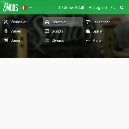
Show Adult
Log ind
Værktøjer
Køretøjer
Lakeringer
Våben
Scripts
Spiller
Baner
Diverse
Mere