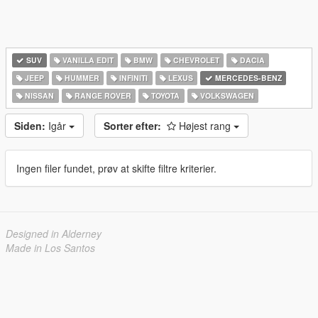
SUV
VANILLA EDIT
BMW
CHEVROLET
DACIA
JEEP
HUMMER
INFINITI
LEXUS
MERCEDES-BENZ
NISSAN
RANGE ROVER
TOYOTA
VOLKSWAGEN
Siden:
Igår
Sorter efter:
Højest rang
Ingen filer fundet, prøv at skifte filtre kriterier.
Designed in Alderney
Made in Los Santos