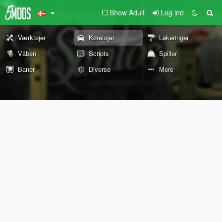
Show Adult
Log ind
Værktøjer
Køretøjer
Lakeringer
Våben
Scripts
Spiller
Baner
Diverse
Mere