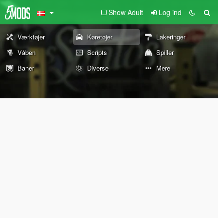
Show Adult
Log ind
Værktøjer
Køretøjer
Lakeringer
Våben
Scripts
Spiller
Baner
Diverse
Mere