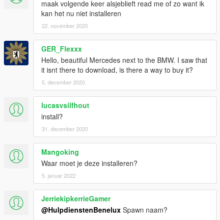
maak volgende keer alsjeblieft read me of zo want ik
kan het nu niet installeren
22. november 2020
GER_Flexxx
Hello, beautiful Mercedes next to the BMW. I saw that
it isnt there to download, is there a way to buy it?
5. december 2020
lucasvsilfhout
install?
31. december 2020
Mangoking
Waar moet je deze installeren?
5. januar 2022
JerriekipkerrieGamer
@HulpdienstenBenelux
Spawn naam?