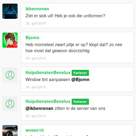
ikbenronan
Ziet er sick uit! Heb je ook die uniformen?
29. april 2019
Bjornn
Heb mometeel zwart pitje er op? klopt dat? zo nee
hoe moet dat gewoon doorzichtig
29. april 2019
HulpdienstenBenelux
Forfatter
Window tint aanpassen
@Bjornn
30. april 2019
HulpdienstenBenelux
Forfatter
@ikbenronan
zitten in de server van ons
30. april 2019
wveen10