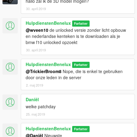
hallo zal ik de 3D model mogen?
30. april 2019
HulpdienstenBenelux
Forfatter
@wveen10
de unlocked versie zonder licht opbouw
en nederlandse kenteken is te downloaden als je
bmw f10 unlocked opzoekt
30. april 2019
HulpdienstenBenelux
Forfatter
@TrickierBroom8
Nope, die is enkel te gebruiken
door onze leden in de server
2. maj 2019
Daniël
welke patchday
25. maj 2019
HulpdienstenBenelux
Forfatter
@Daniël
Nieuwste