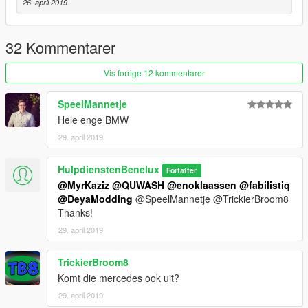
26. april 2019
32 Kommentarer
Vis forrige 12 kommentarer
SpeelMannetje
Hele enge BMW
29. april 2019
HulpdienstenBenelux
Forfatter
@MyrKaziz
@QUWASH
@enoklaassen
@fabilistiq
@DeyaModding
@SpeelMannetje @TrickierBroom8
Thanks!
29. april 2019
TrickierBroom8
Komt die mercedes ook uit?
29. april 2019