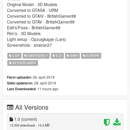
Original Model - 3D Models
Converted to GTASA - URM
Converted to GTAIV - BritishGamer88
Converted to GTAV - BritishGamer88
Edit's/Fixes - BritishGamer88
Rim's - 3D Models
Light setup - Opzuigkapje (Lars)
Screenshots - shairan27
CAR
EMERGENCY
ELS
BMW
EUROPA
NETHERLANDS
26. april 2019
Først uploadet:
28. april 2019
Sidst opdateret:
11 hours ago
Last Downloaded:
All Versions
1.0
(current)
13.536 downloads
, 14,3 MB