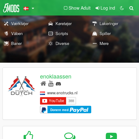
Show Adult
Log ind
Værktøjer
Køretøjer
Lakeringer
Våben
Scripts
Spiller
Baner
Diverse
Mere
enoklaassen
www.enotrucks.nl
Donere med