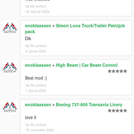
Vis context
19. februar 2024
enoklaassen
»
Simon Loos Truck/Trailer Paintjob
pack
Dik
Vis context
6. januar 2024
enoklaassen
»
High Beam | Car Beam Control
Best mod :)
Vis context
1. januar 2024
enoklaassen
»
Boeing 737-800 Transavia Livery
love it
Vis context
19. november 2023