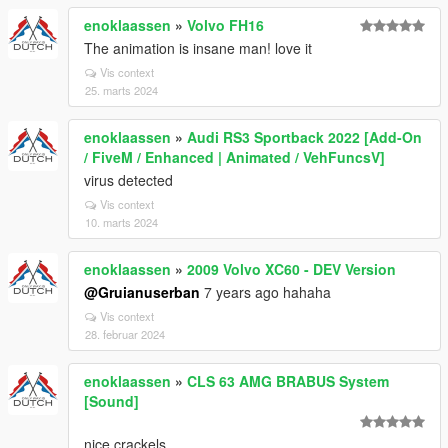
enoklaassen
»
Volvo FH16
The animation is insane man! love it
Vis context
25. marts 2024
enoklaassen
»
Audi RS3 Sportback 2022 [Add-On
/ FiveM / Enhanced | Animated / VehFuncsV]
virus detected
Vis context
10. marts 2024
enoklaassen
»
2009 Volvo XC60 - DEV Version
@Gruianuserban
7 years ago hahaha
Vis context
28. februar 2024
enoklaassen
»
CLS 63 AMG BRABUS System
[Sound]
nice crackels