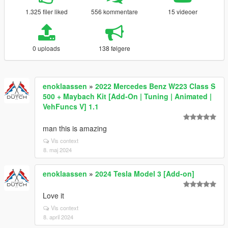
1.325 filer liked
556 kommentare
15 videoer
0 uploads
138 følgere
enoklaassen
»
2022 Mercedes Benz W223 Class S
500 + Maybach Kit [Add-On | Tuning | Animated |
VehFuncs V] 1.1
man this is amazing
Vis context
8. maj 2024
enoklaassen
»
2024 Tesla Model 3 [Add-on]
Love it
Vis context
8. april 2024