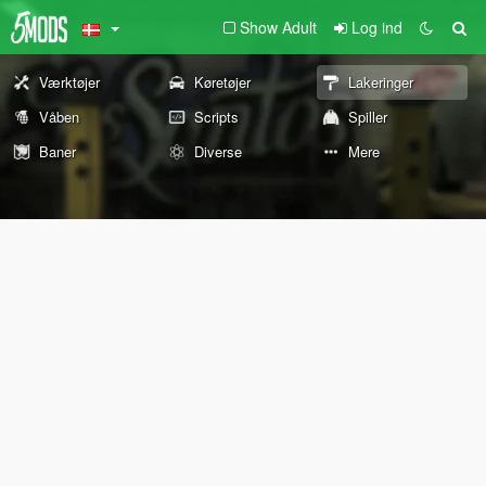
Show Adult
Log ind
Værktøjer
Køretøjer
Lakeringer
Våben
Scripts
Spiller
Baner
Diverse
Mere