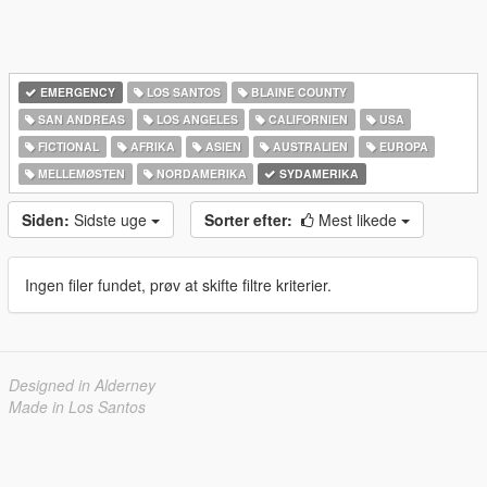
EMERGENCY
LOS SANTOS
BLAINE COUNTY
SAN ANDREAS
LOS ANGELES
CALIFORNIEN
USA
FICTIONAL
AFRIKA
ASIEN
AUSTRALIEN
EUROPA
MELLEMØSTEN
NORDAMERIKA
SYDAMERIKA
Siden:
Sidste uge
Sorter efter:
Mest likede
Ingen filer fundet, prøv at skifte filtre kriterier.
Designed in Alderney
Made in Los Santos