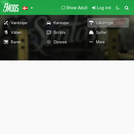
Show Adult
Log ind
Værktøjer
Køretøjer
Lakeringer
Våben
Scripts
Spiller
Baner
Diverse
Mere