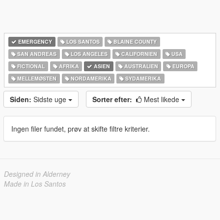
EMERGENCY
LOS SANTOS
BLAINE COUNTY
SAN ANDREAS
LOS ANGELES
CALIFORNIEN
USA
FICTIONAL
AFRIKA
ASIEN
AUSTRALIEN
EUROPA
MELLEMØSTEN
NORDAMERIKA
SYDAMERIKA
Siden:
Sidste uge
Sorter efter:
Mest likede
Ingen filer fundet, prøv at skifte filtre kriterier.
Designed in Alderney
Made in Los Santos