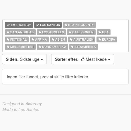
EMERGENCY
LOS SANTOS
BLAINE COUNTY
SAN ANDREAS
LOS ANGELES
CALIFORNIEN
USA
FICTIONAL
AFRIKA
ASIEN
AUSTRALIEN
EUROPA
MELLEMØSTEN
NORDAMERIKA
SYDAMERIKA
Siden:
Sidste uge
Sorter efter:
Mest likede
Ingen filer fundet, prøv at skifte filtre kriterier.
Designed in Alderney
Made in Los Santos