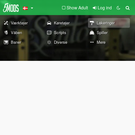
Show Adult
Log ind
Værktøjer
Køretøjer
Lakeringer
Våben
Scripts
Spiller
Baner
Diverse
Mere