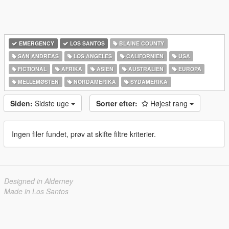
EMERGENCY
LOS SANTOS
BLAINE COUNTY
SAN ANDREAS
LOS ANGELES
CALIFORNIEN
USA
FICTIONAL
AFRIKA
ASIEN
AUSTRALIEN
EUROPA
MELLEMØSTEN
NORDAMERIKA
SYDAMERIKA
Siden:
Sidste uge
Sorter efter:
Højest rang
Ingen filer fundet, prøv at skifte filtre kriterier.
Designed in Alderney
Made in Los Santos