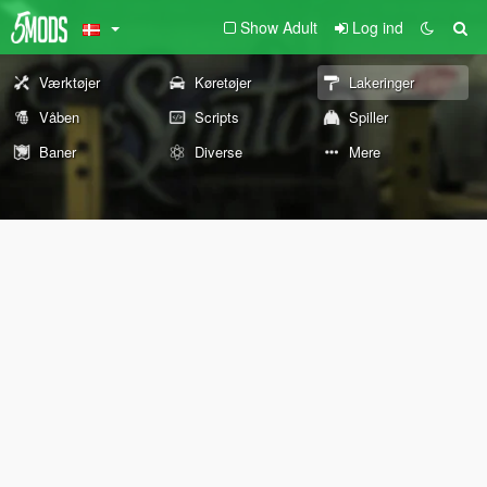
Show Adult
Log ind
Værktøjer
Køretøjer
Lakeringer
Våben
Scripts
Spiller
Baner
Diverse
Mere