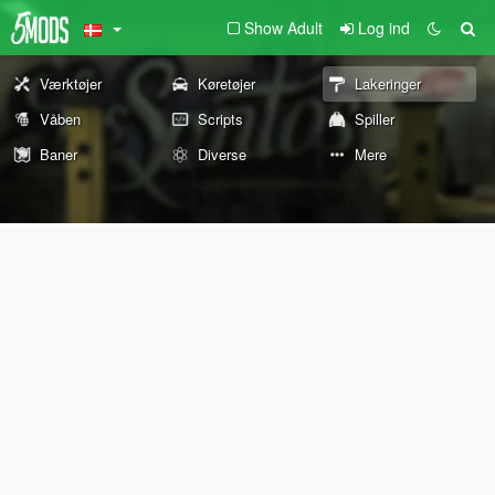
Show Adult
Log ind
Værktøjer
Køretøjer
Lakeringer
Våben
Scripts
Spiller
Baner
Diverse
Mere