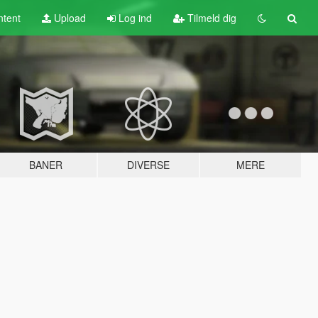
tent
Upload
Log ind
Tilmeld dig
BANER
DIVERSE
MERE