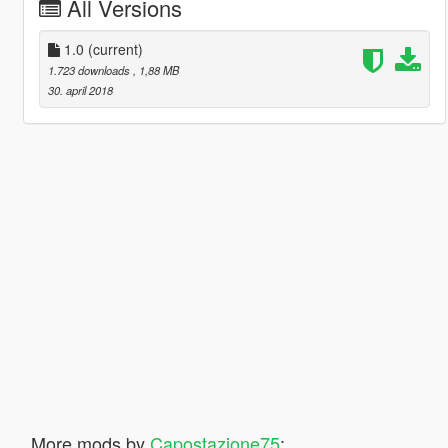
All Versions
1.0
(current)
1.723 downloads
, 1,88 MB
30. april 2018
More mods by
Capostazione75
: