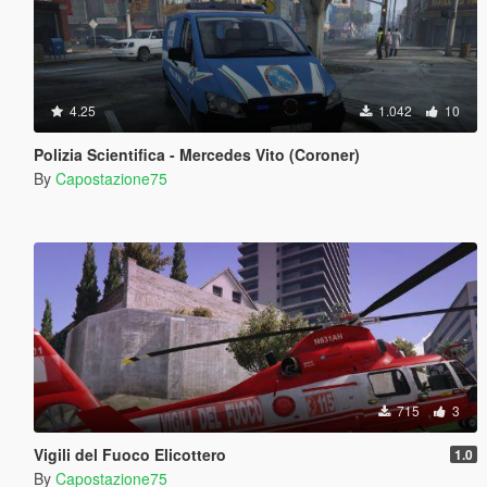
4.25
1.042
10
Polizia Scientifica - Mercedes Vito (Coroner)
By
Capostazione75
715
3
Vigili del Fuoco Elicottero
1.0
By
Capostazione75