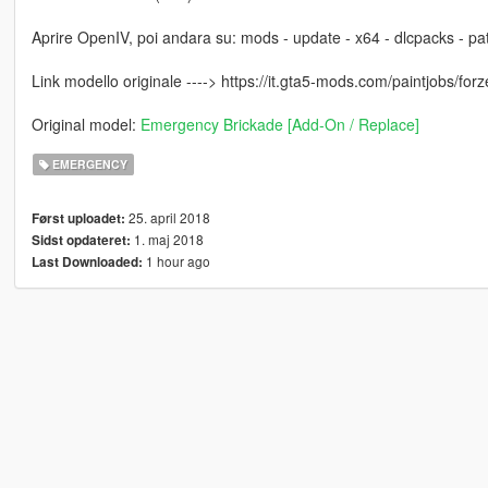
Aprire OpenIV, poi andara su: mods - update - x64 - dlcpacks - patc
Link modello originale ----> https://it.gta5-mods.com/paintjobs/forze
Original model:
Emergency Brickade [Add-On / Replace]
EMERGENCY
25. april 2018
Først uploadet:
1. maj 2018
Sidst opdateret:
1 hour ago
Last Downloaded: