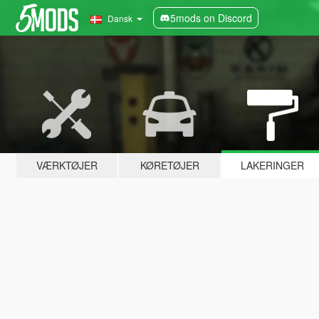
5mods on Discord
Dansk
VÆRKTØJER
KØRETØJER
LAKERINGER