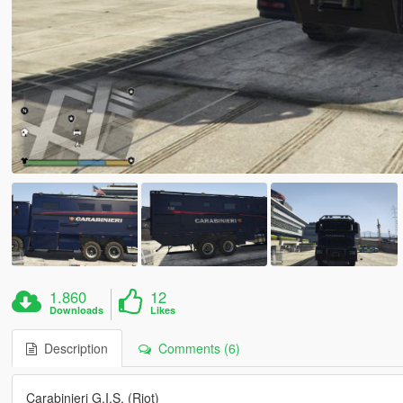
1.860
12
Downloads
Likes
Description
Comments (6)
Carabinieri G.I.S. (Riot)