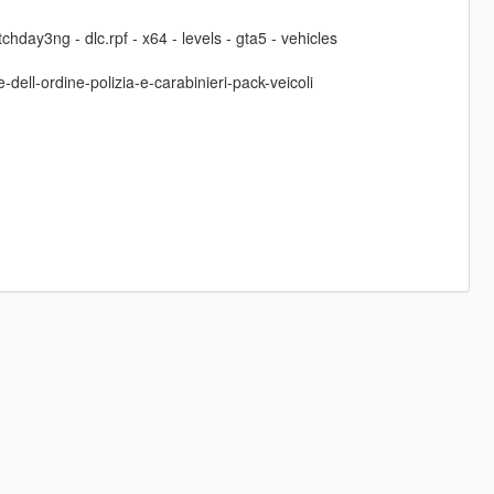
hday3ng - dlc.rpf - x64 - levels - gta5 - vehicles
-dell-ordine-polizia-e-carabinieri-pack-veicoli