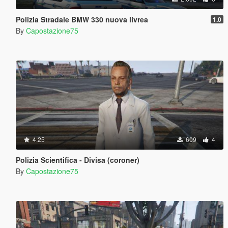
Polizia Stradale BMW 330 nuova livrea
1.0
By
Capostazione75
4.25
609
4
Polizia Scientifica - Divisa (coroner)
By
Capostazione75