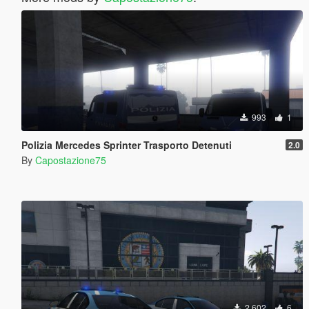
993
1
Polizia Mercedes Sprinter Trasporto Detenuti
2.0
By
Capostazione75
2.602
6