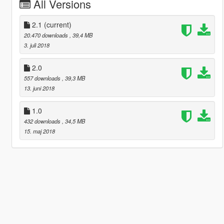
All Versions
2.1
(current)
20.470 downloads
, 39,4 MB
3. juli 2018
2.0
557 downloads
, 39,3 MB
13. juni 2018
1.0
432 downloads
, 34,5 MB
15. maj 2018