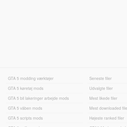
GTA 5 modding værktøjer
Seneste filer
GTA 5 køretøj mods
Udvalgte filer
GTA 5 bil lakeringer arbejde mods
Mest likede filer
GTA 5 våben mods
Mest downloaded file
GTA 5 scripts mods
Højeste ranked filer