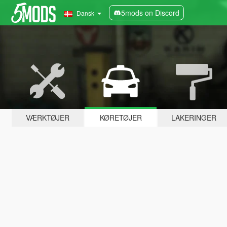
5mods on Discord
Dansk
VÆRKTØJER
KØRETØJER
LAKERINGER