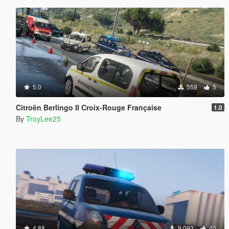
5.0
559
5
Citroën Berlingo II Croix-Rouge Française
1.0
By
TroyLee25
4.88
9.093
40