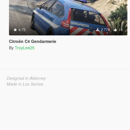
4.75
2.778
14
Citroën C4 Gendarmerie
By
TroyLee25
Designed in Alderney
Made in Los Santos