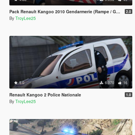
Pack Renault Kangoo 2010 Gendarmerie (Rampe / Gyroled)
2.0
By
TroyLee25
5.0
6.070
16
Renault Kangoo 2 Police Nationale
1.0
By
TroyLee25