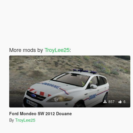
More mods by
TroyLee25
:
857
6
Ford Mondeo SW 2012 Douane
By
TroyLee25