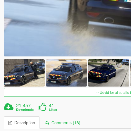
Udvid for at se alle
21.457
41
Downloads
Likes
Description
Comments (18)