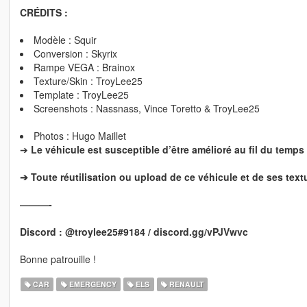
CRÉDITS :
Modèle : Squir
Conversion : Skyrix
Rampe VEGA : Brainox
Texture/Skin : TroyLee25
Template : TroyLee25
Screenshots : Nassnass, Vince Toretto & TroyLee25
Photos : Hugo Maillet
➔
Le véhicule est susceptible d’être amélioré au fil du temps 
➔ Toute réutilisation ou upload de ce véhicule et de ses text
———-
Discord : @troylee25#9184 / discord.gg/vPJVwvc
Bonne patrouille !
CAR
EMERGENCY
ELS
RENAULT