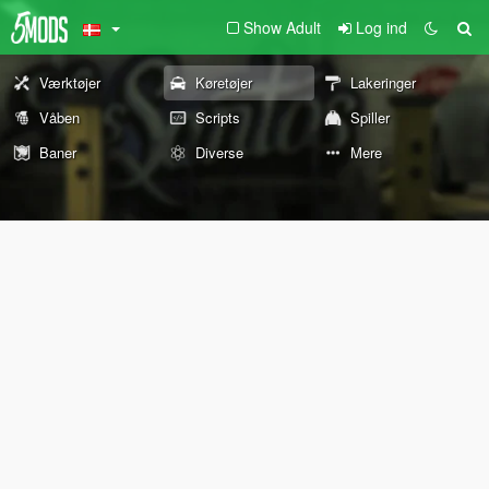
Show Adult
Log ind
Værktøjer
Køretøjer
Lakeringer
Våben
Scripts
Spiller
Baner
Diverse
Mere