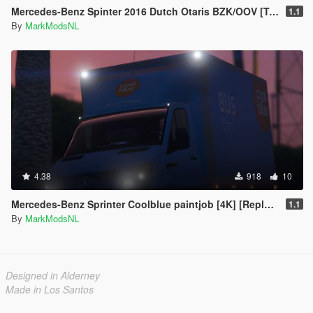
Mercedes-Benz Spinter 2016 Dutch Otaris BZK/OOV [Template/Reflective/ELS/HQ]
1.1
By
MarkModsNL
4.38
918
10
Mercedes-Benz Sprinter Coolblue paintjob [4K] [Replace]
1.1
By
MarkModsNL
Designed in Alderney
Made in Los Santos