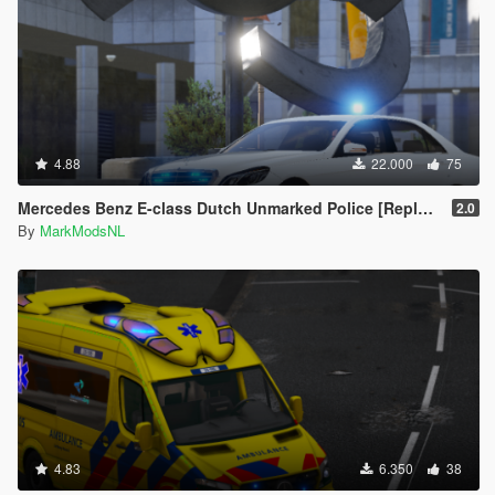
4.88
22.000
75
Mercedes Benz E-class Dutch Unmarked Police [Replace | ELS]
2.0
By
MarkModsNL
4.83
6.350
38