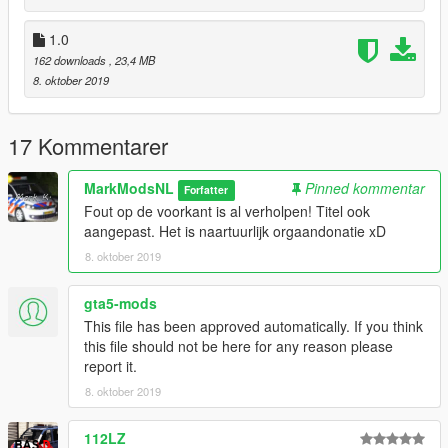
Discord Server:
1.0
https://discord.gg/5zcN7Cb
162 downloads
, 23,4 MB
8. oktober 2019
17 Kommentarer
MarkModsNL
Pinned kommentar
Forfatter
Fout op de voorkant is al verholpen! Titel ook
aangepast. Het is naartuurlijk orgaandonatie xD
8. oktober 2019
gta5-mods
This file has been approved automatically. If you think
this file should not be here for any reason please
report it.
8. oktober 2019
112LZ