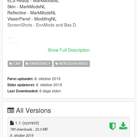
ELS Ready - MarkModsNL
Skin - MarkModsNL
Reflective - MarkModsNL
VisserPanel - ModdingNL
ScreenShots - EnoMods and Bas D.
----
Install:
Show Full Description
GTAV/mods/update/x64/dlcpacks/latest patch
day/dlc.rpf/x64/levels/gta5/vehicles.rpf
CAR
EMERGENCY
MERCEDES-BENZ
If it doesn't work in the latest patchday, Then put it in
8. oktober 2019
Først uploadet:
'patchday12ng'
8. oktober 2019
Sidst opdateret:
6 dage siden
Last Downloaded:
Where to install the ELS?
Grand Theft Auto V/ELS/pack_default
All Versions
----
1.1
(current)
Discord:
785 downloads
, 23,3 MB
MarkModsNL l Mark K.#5935
8. oktober 2019