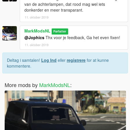
van de achterlampen, dat rood mag wel iets
donkerder en meer transparant.
11. oktober 2019
MarkModsNL
Forfatter
@Jophics
Thx voor je feedback, Ga het even fixen!
11. oktober 2019
Deltag i samtalen!
Log Ind
eller
registrere
for at kunne
kommentere.
More mods by
MarkModsNL
: