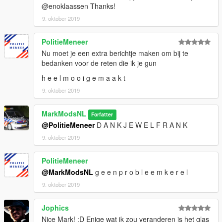
@enoklaassen Thanks!
9. oktober 2019
PolitieMeneer
Nu moet je een extra berichtje maken om bij te
bedanken voor de reten die ik je gun
h e e l m o o i g e m a a k t
9. oktober 2019
MarkModsNL
Forfatter
@PolitieMeneer
D A N K J E W E L F R A N K
9. oktober 2019
PolitieMeneer
@MarkModsNL
g e e n p r o b l e e m k e r e l
9. oktober 2019
Jophics
Nice Mark! :D Enige wat ik zou veranderen is het glas