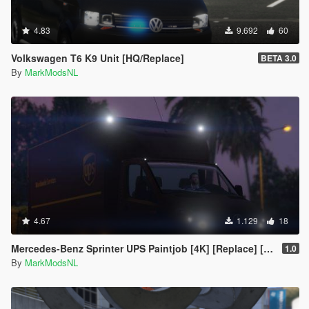
4.83
9.692
60
Volkswagen T6 K9 Unit [HQ/Replace]
BETA 3.0
By
MarkModsNL
4.67
1.129
18
Mercedes-Benz Sprinter UPS Paintjob [4K] [Replace] [European Plates]
1.0
By
MarkModsNL