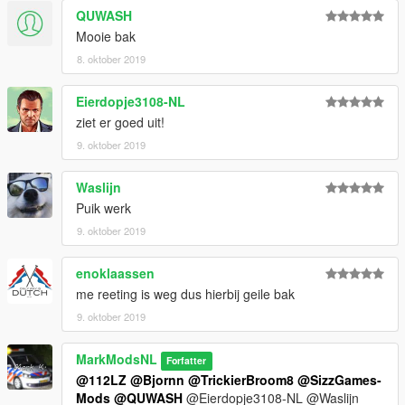
QUWASH
Mooie bak
8. oktober 2019
Eierdopje3108-NL
ziet er goed uit!
9. oktober 2019
Waslijn
Puik werk
9. oktober 2019
enoklaassen
me reeting is weg dus hierbij geile bak
9. oktober 2019
MarkModsNL
Forfatter
@112LZ
@Bjornn
@TrickierBroom8
@SizzGames-
Mods
@QUWASH
@Eierdopje3108-NL @Waslijn