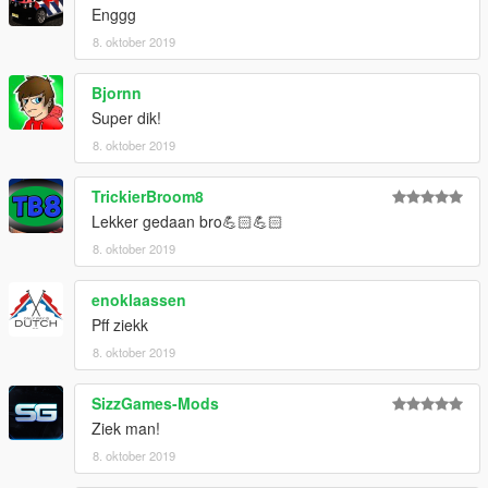
Enggg
8. oktober 2019
Bjornn
Super dik!
8. oktober 2019
TrickierBroom8
Lekker gedaan bro💪🏻💪🏻
8. oktober 2019
enoklaassen
Pff ziekk
8. oktober 2019
SizzGames-Mods
Ziek man!
8. oktober 2019