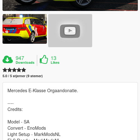
947
13
Downloads
Likes
5.0 / 5 stjerner (9 stemer)
Mercedes E-Klasse Orgaandonatie.
----
Credits:
Model - SA
Convert - EnoMods
Light Setup - MarkModsNL