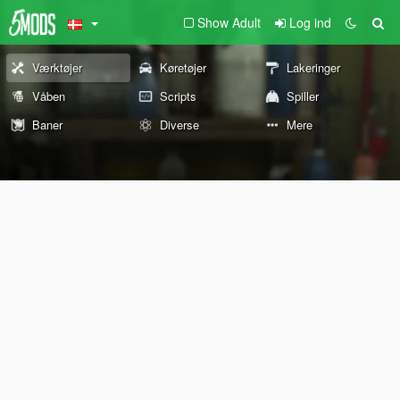
Show Adult
Log ind
Værktøjer
Køretøjer
Lakeringer
Våben
Scripts
Spiller
Baner
Diverse
Mere