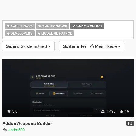
SCRIPT HOOK
MOD MANAGER
CONFIG EDITOR
DEVELOPERS
MODEL RESOURCE
Siden:
Sidste måned
Sorter efter:
Mest likede
3.8
1.490
46
AddonWeapons Builder
1.2
By
andre500