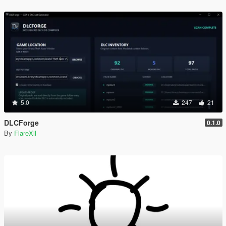
5.0
247
21
DLCForge
0.1.0
By
FlareXll