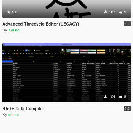
5.0
187
9
Advanced Timecycle Editor (LEGACY)
1.1
By
Koukol
104
8
RAGE Data Compiler
1.0
By
ali mc