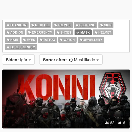
FRANKLIN
MICHAEL
TREVOR
CLOTHING
SKIN
ADD-ON
EMERGENCY
SHOES
MASK
HELMET
HAIR
EYES
TATTOO
WATCH
JEWELLERY
LORE FRIENDLY
Siden:
Igår
Sorter efter:
Mest likede
82
6