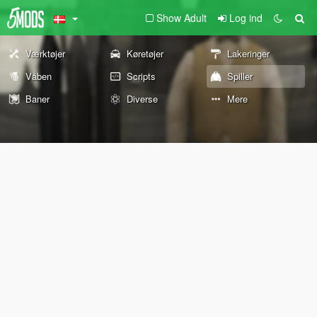
Show Adult
Log ind
Værktøjer
Køretøjer
Lakeringer
Våben
Scripts
Spiller
Baner
Diverse
Mere