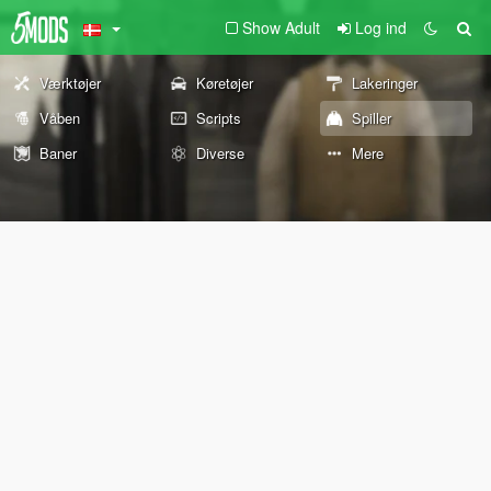
Show Adult
Log ind
Værktøjer
Køretøjer
Lakeringer
Våben
Scripts
Spiller
Baner
Diverse
Mere