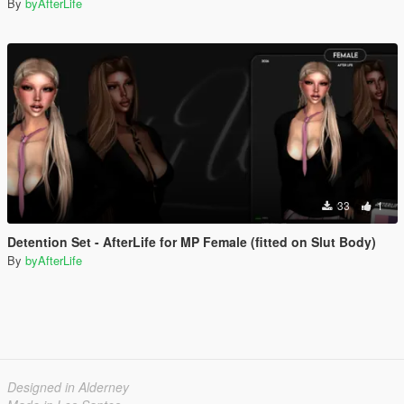
By
byAfterLife
33
1
Detention Set - AfterLife for MP Female (fitted on Slut Body)
By
byAfterLife
Designed in Alderney