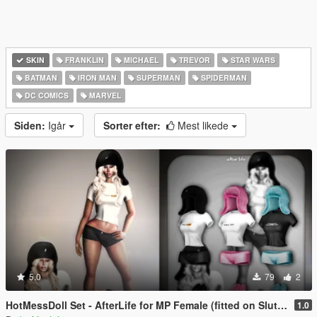
SKIN
FRANKLIN
MICHAEL
TREVOR
STAR WARS
BATMAN
IRON MAN
SUPERMAN
SPIDERMAN
DC COMICS
MARVEL
Siden:
Igår
Sorter efter:
Mest likede
5.0
79
2
HotMessDoll Set - AfterLife for MP Female (fitted on Slut Body)
1.0