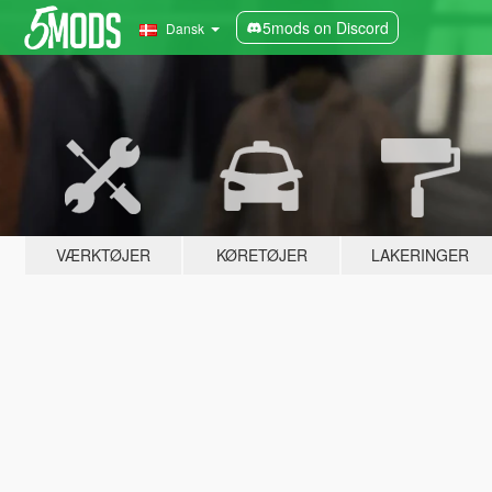
5mods on Discord
Dansk
VÆRKTØJER
KØRETØJER
LAKERINGER