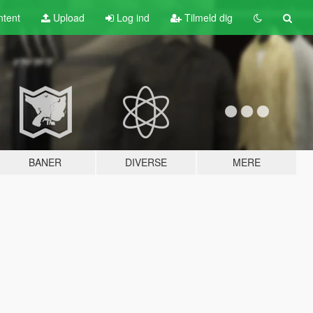
tent
Upload
Log ind
Tilmeld dig
BANER
DIVERSE
MERE