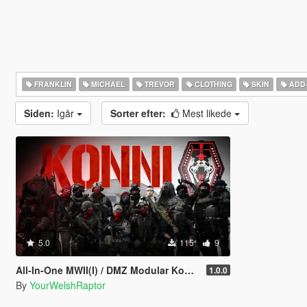
FRANKLIN
MICHAEL
TREVOR
CLOTHING
SKIN
ADD
Siden:
Igår
Sorter efter:
Mest likede
5.0
115
9
All-In-One MWII(I) / DMZ Modular Konni Group Pack [Add-On Ped & MP Male]
1.0.0
By
YourWelshRaptor