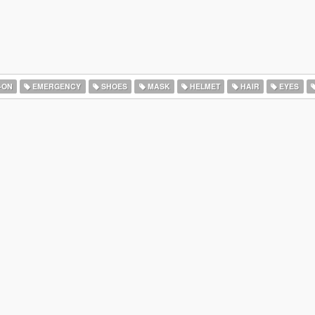
-ON
EMERGENCY
SHOES
MASK
HELMET
HAIR
EYES