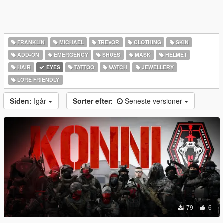
FRANKLIN
MICHAEL
TREVOR
CLOTHING
SKIN
ADD-ON
EMERGENCY
SHOES
MASK
HELMET
HAIR
EYES
TATTOO
WATCH
JEWELLERY
LORE FRIENDLY
Siden:
Igår
Sorter efter:
Seneste versioner
79
6