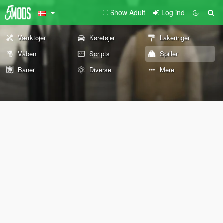
Show Adult
Log ind
Værktøjer
Køretøjer
Lakeringer
Våben
Scripts
Spiller
Baner
Diverse
Mere