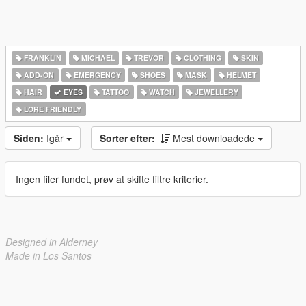
FRANKLIN
MICHAEL
TREVOR
CLOTHING
SKIN
ADD-ON
EMERGENCY
SHOES
MASK
HELMET
HAIR
EYES
TATTOO
WATCH
JEWELLERY
LORE FRIENDLY
Siden:
Igår
Sorter efter:
Mest downloadede
Ingen filer fundet, prøv at skifte filtre kriterier.
Designed in Alderney
Made in Los Santos