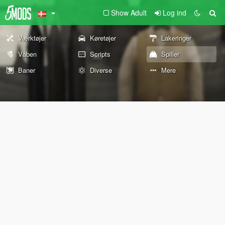
Show Adult
Log ind
Værktøjer
Køretøjer
Lakeringer
Våben
Scripts
Spiller
Baner
Diverse
Mere