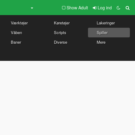
Show Adult
Log ind
Værktøjer
Køretøjer
Lakeringer
Våben
Scripts
Spiller
Baner
Diverse
Mere