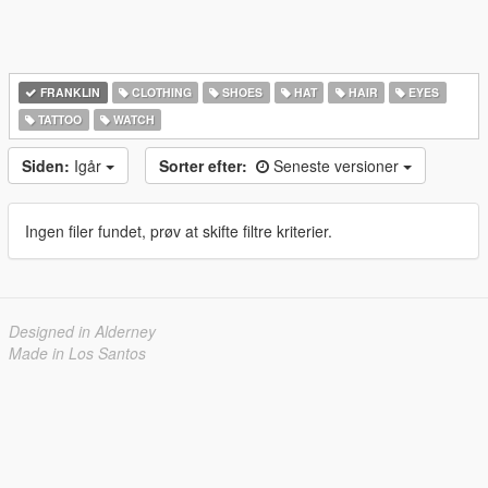
FRANKLIN
CLOTHING
SHOES
HAT
HAIR
EYES
TATTOO
WATCH
Siden:
Igår
Sorter efter:
Seneste versioner
Ingen filer fundet, prøv at skifte filtre kriterier.
Designed in Alderney
Made in Los Santos