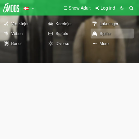
Show Adult
Log ind
Værktøjer
Køretøjer
Lakeringer
Våben
Scripts
Spiller
Baner
Diverse
Mere