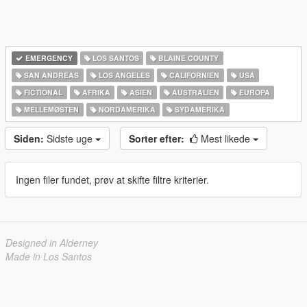
EMERGENCY
LOS SANTOS
BLAINE COUNTY
SAN ANDREAS
LOS ANGELES
CALIFORNIEN
USA
FICTIONAL
AFRIKA
ASIEN
AUSTRALIEN
EUROPA
MELLEMØSTEN
NORDAMERIKA
SYDAMERIKA
Siden:
Sidste uge
Sorter efter:
Mest likede
Ingen filer fundet, prøv at skifte filtre kriterier.
Designed in Alderney
Made in Los Santos