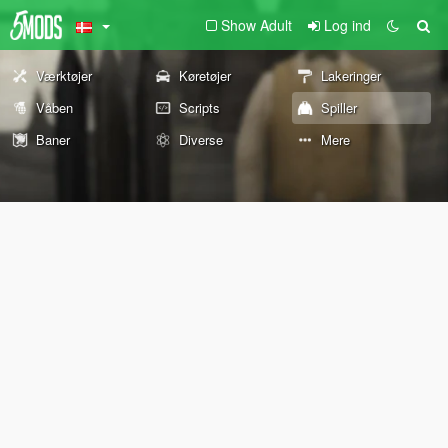
Show Adult
Log ind
Værktøjer
Køretøjer
Lakeringer
Våben
Scripts
Spiller
Baner
Diverse
Mere