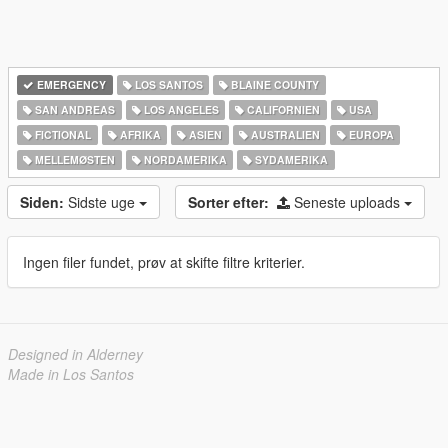
EMERGENCY
LOS SANTOS
BLAINE COUNTY
SAN ANDREAS
LOS ANGELES
CALIFORNIEN
USA
FICTIONAL
AFRIKA
ASIEN
AUSTRALIEN
EUROPA
MELLEMØSTEN
NORDAMERIKA
SYDAMERIKA
Siden:
Sidste uge
Sorter efter:
Seneste uploads
Ingen filer fundet, prøv at skifte filtre kriterier.
Designed in Alderney
Made in Los Santos