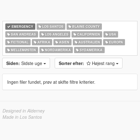
EMERGENCY
LOS SANTOS
BLAINE COUNTY
SAN ANDREAS
LOS ANGELES
CALIFORNIEN
USA
FICTIONAL
AFRIKA
ASIEN
AUSTRALIEN
EUROPA
MELLEMØSTEN
NORDAMERIKA
SYDAMERIKA
Siden:
Sidste uge
Sorter efter:
Højest rang
Ingen filer fundet, prøv at skifte filtre kriterier.
Designed in Alderney
Made in Los Santos