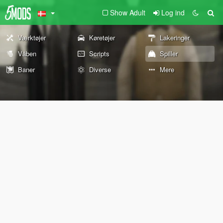
Show Adult
Log ind
Værktøjer
Køretøjer
Lakeringer
Våben
Scripts
Spiller
Baner
Diverse
Mere