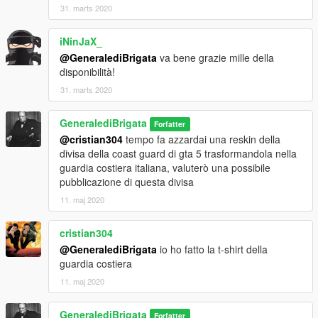
31. marts 2020
iNinJaX_
@GeneralediBrigata
va bene grazie mille della
disponibilità!
31. marts 2020
GeneralediBrigata
Forfatter
@cristian304
tempo fa azzardai una reskin della
divisa della coast guard di gta 5 trasformandola nella
guardia costiera italiana, valuterò una possibile
pubblicazione di questa divisa
11. maj 2020
cristian304
@GeneralediBrigata
io ho fatto la t-shirt della
guardia costiera
11. maj 2020
GeneralediBrigata
Forfatter