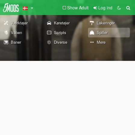
Show Adult
Log ind
Værktøjer
Køretøjer
Lakeringer
Våben
Scripts
Spiller
Baner
Diverse
Mere