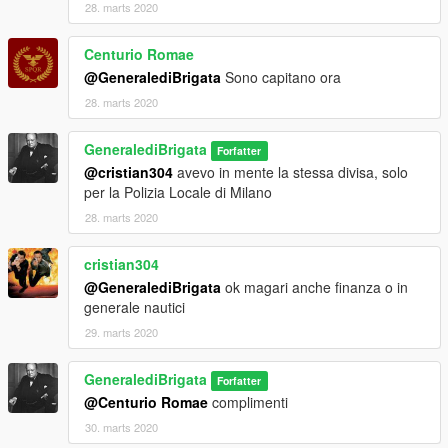
28. marts 2020
Centurio Romae
@GeneralediBrigata
Sono capitano ora
28. marts 2020
GeneralediBrigata
Forfatter
@cristian304
avevo in mente la stessa divisa, solo
per la Polizia Locale di Milano
28. marts 2020
cristian304
@GeneralediBrigata
ok magari anche finanza o in
generale nautici
29. marts 2020
GeneralediBrigata
Forfatter
@Centurio Romae
complimenti
30. marts 2020