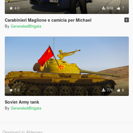
4.0
648
7
Carabinieri Maglione e camicia per Michael
1
By
GeneralediBrigata
5.0
776
8
Soviet Army tank
By
GeneralediBrigata
Designed in Alderney