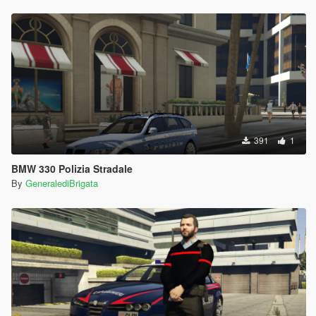
391
1
BMW 330 Polizia Stradale
By
GeneralediBrigata