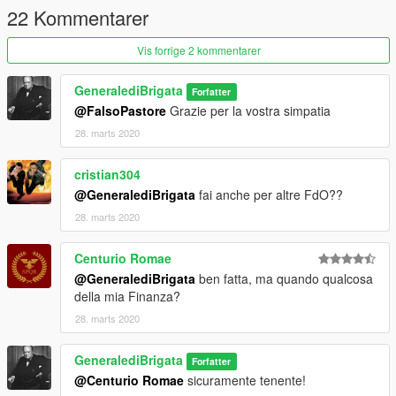
22 Kommentarer
Vis forrige 2 kommentarer
GeneralediBrigata
Forfatter
@FalsoPastore
Grazie per la vostra simpatia
28. marts 2020
cristian304
@GeneralediBrigata
fai anche per altre FdO??
28. marts 2020
Centurio Romae
@GeneralediBrigata
ben fatta, ma quando qualcosa
della mia Finanza?
28. marts 2020
GeneralediBrigata
Forfatter
@Centurio Romae
sicuramente tenente!