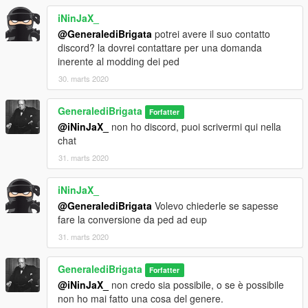
iNinJaX_
@GeneralediBrigata
potrei avere il suo contatto
discord? la dovrei contattare per una domanda
inerente al modding dei ped
30. marts 2020
GeneralediBrigata
Forfatter
@iNinJaX_
non ho discord, puoi scrivermi qui nella
chat
31. marts 2020
iNinJaX_
@GeneralediBrigata
Volevo chiederle se sapesse
fare la conversione da ped ad eup
31. marts 2020
GeneralediBrigata
Forfatter
@iNinJaX_
non credo sia possibile, o se è possibile
non ho mai fatto una cosa del genere.