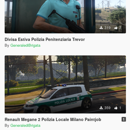
319
2
Divisa Estiva Polizia Penitenziaria Trevor
By
GeneralediBrigata
359
1
Renault Megane 2 Polizia Locale Milano Paintjob
1
By
GeneralediBrigata