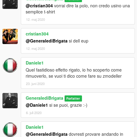
@cristian304
vorrai dire la polo, non credo usino una
semplice t-shirt
12. maj 2020
cristian304
@GeneralediBrigata
si dell eup
12. maj 2020
Daniele1
Quel fastidioso effetto rigato, io ho scoperto come
rimuoverlo, se vuoi ti dico come fare su zmodeller
23. juni 2020
GeneralediBrigata
Forfatter
@Daniele1
si se puoi, grazie :-)
6. juli 2020
Daniele1
@GeneralediBrigata
dovresti provare andando in