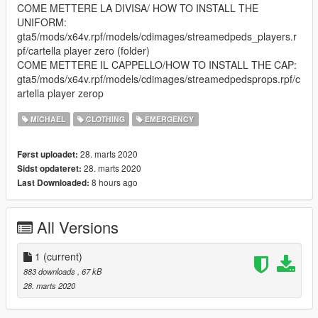
COME METTERE LA DIVISA/ HOW TO INSTALL THE
UNIFORM:
gta5/mods/x64v.rpf/models/cdimages/streamedpeds_players.r
pf/cartella player zero (folder)
COME METTERE IL CAPPELLO/HOW TO INSTALL THE CAP:
gta5/mods/x64v.rpf/models/cdimages/streamedpedsprops.rpf/c
artella player zerop
MICHAEL
CLOTHING
EMERGENCY
28. marts 2020
Først uploadet:
28. marts 2020
Sidst opdateret:
8 hours ago
Last Downloaded:
All Versions
1
(current)
883 downloads
, 67 kB
28. marts 2020