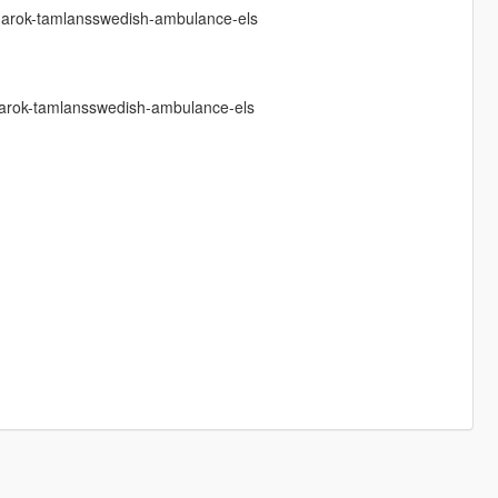
marok-tamlansswedish-ambulance-els
arok-tamlansswedish-ambulance-els