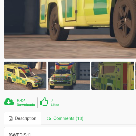
682
7
Downloads
Likes
Description
Comments (13)
[SWEDISH]