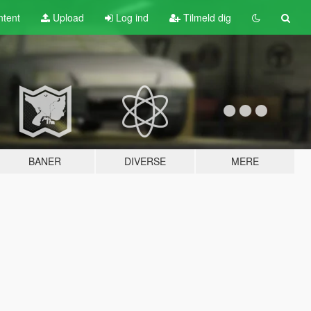
tent
Upload
Log ind
Tilmeld dig
BANER
DIVERSE
MERE