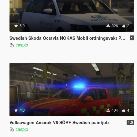
5.0
326
2
Swedish Skoda Octavia NOKAS Mobil ordningsvakt Paintjob
1
By
caspjo
4.0
404
4
Volkswagen Amarok V6 SÖRF Swedish paintjob
1.0
By
caspjo