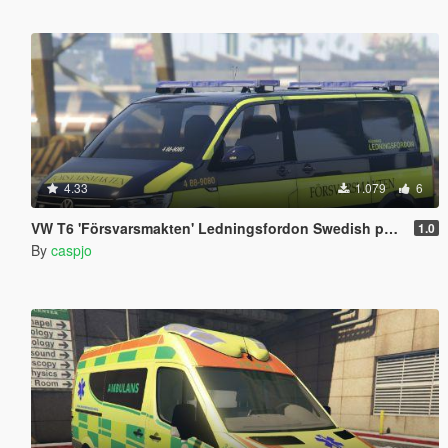
4.33
1.079
6
VW T6 'Försvarsmakten' Ledningsfordon Swedish paintjob
1.0
By
caspjo