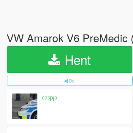
VW Amarok V6 PreMedic (
Hent
Del
caspjo