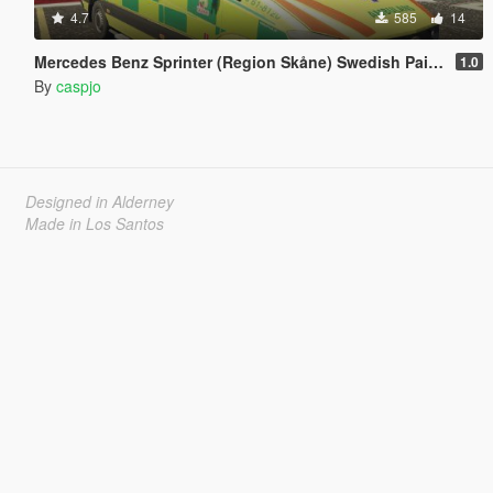
4.7
585
14
Mercedes Benz Sprinter (Region Skåne) Swedish Paintjob
1.0
By
caspjo
Designed in Alderney
Made in Los Santos