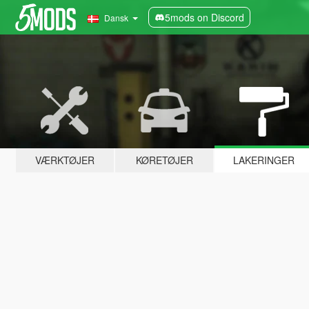
5mods on Discord
Dansk
VÆRKTØJER
KØRETØJER
LAKERINGER