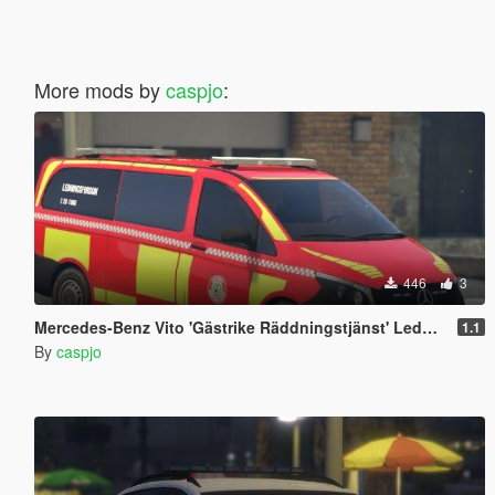
More mods by
caspjo
:
446
3
Mercedes-Benz Vito 'Gästrike Räddningstjänst' Ledningsfordon Swedish paintjob
1.1
By
caspjo