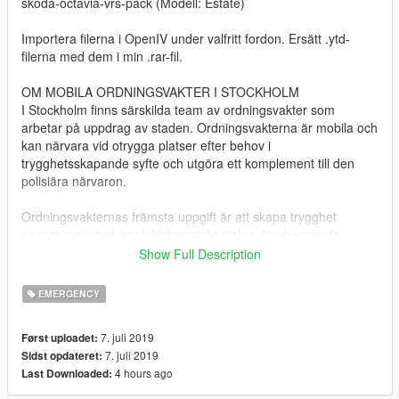
skoda-octavia-vrs-pack (Modell: Estate)
Importera filerna i OpenIV under valfritt fordon. Ersätt .ytd-
filerna med dem i min .rar-fil.
OM MOBILA ORDNINGSVAKTER I STOCKHOLM
I Stockholm finns särskilda team av ordningsvakter som
arbetar på uppdrag av staden. Ordningsvakterna är mobila och
kan närvara vid otrygga platser efter behov i
trygghetsskapande syfte och utgöra ett komplement till den
polisiära närvaron.
Ordningsvakternas främsta uppgift är att skapa trygghet
genom synlighet, kontaktskapande dialog, förebyggande
insatser, råd och anvisningar och allmän information på
Show Full Description
stadens offentliga platser. I viss mån utför ordningsvakterna
utvändig tillsyn av kommunala fastigheter.
EMERGENCY
Om ordningsvakterna upptäcker en pågående
7. juli 2019
Først uploadet:
ordningsstörning eller ett pågående brott kan de ingripa genom
7. juli 2019
Sidst opdateret:
att avvisa, avlägsna eller omhänderta personen.
4 hours ago
Last Downloaded: