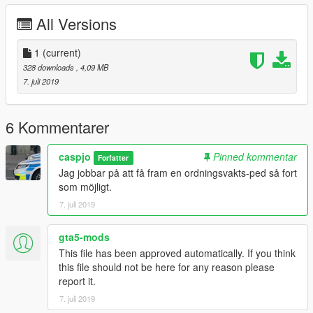
All Versions
1
(current)
328 downloads
, 4,09 MB
7. juli 2019
6 Kommentarer
caspjo
Pinned kommentar
Forfatter
Jag jobbar på att få fram en ordningsvakts-ped så fort
som möjligt.
7. juli 2019
gta5-mods
This file has been approved automatically. If you think
this file should not be here for any reason please
report it.
7. juli 2019