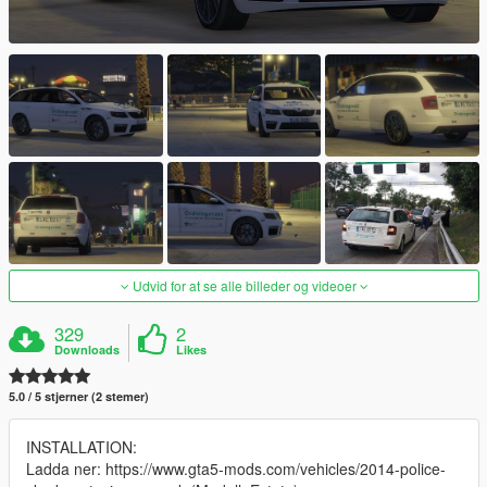
Udvid for at se alle billeder og videoer
329
2
Downloads
Likes
5.0 / 5 stjerner (2 stemer)
INSTALLATION:
Ladda ner: https://www.gta5-mods.com/vehicles/2014-police-