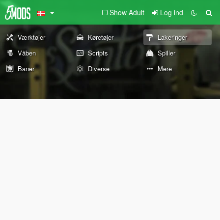
Show Adult
Log ind
Værktøjer
Køretøjer
Lakeringer
Våben
Scripts
Spiller
Baner
Diverse
Mere