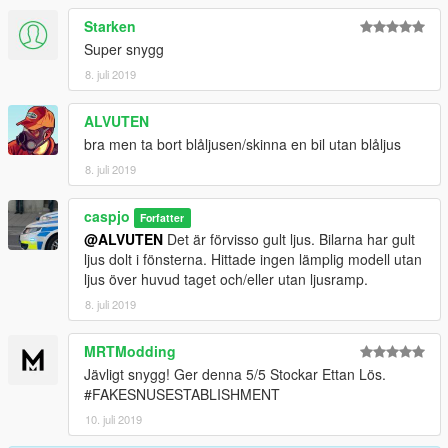
Starken
Super snygg
8. juli 2019
ALVUTEN
bra men ta bort blåljusen/skinna en bil utan blåljus
8. juli 2019
caspjo
Forfatter
@ALVUTEN
Det är förvisso gult ljus. Bilarna har gult
ljus dolt i fönsterna. Hittade ingen lämplig modell utan
ljus över huvud taget och/eller utan ljusramp.
8. juli 2019
MRTModding
Jävligt snygg! Ger denna 5/5 Stockar Ettan Lös.
#FAKESNUSESTABLISHMENT
10. juli 2019