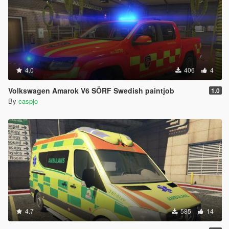
4.0
406
4
Volkswagen Amarok V6 SÖRF Swedish paintjob
1.0
By
caspjo
4.7
585
14