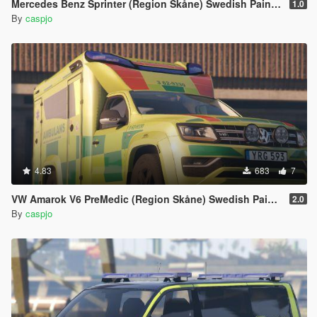
Mercedes Benz Sprinter (Region Skåne) Swedish Paintjob
1.0
By
caspjo
4.83
683
7
VW Amarok V6 PreMedic (Region Skåne) Swedish Paintjob
2.0
By
caspjo