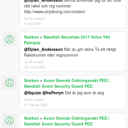
@Dylan_Andersson
denna använder jag för att hitta
rätt rakel och reg nummer
http://www.utryckning.com/orebro/
Vis context
4. april 2020
Starken
»
Swedish Securitas 2017 Volvo V90
Paintjob
@Dylan_Andersson
När du gör skins Ta ett riktigt
Rakelnumer eller regnummmr
Vis context
29. marts 2020
Starken
»
Avarn Svensk Ordningsvakt PED |
Swedish Avarn Security Guard PED
@Squize
@ItsPerryn
Det är jag som är seg
Vis context
21. februar 2020
Starken
»
Avarn Svensk Ordningsvakt PED |
Swedish Avarn Security Guard PED