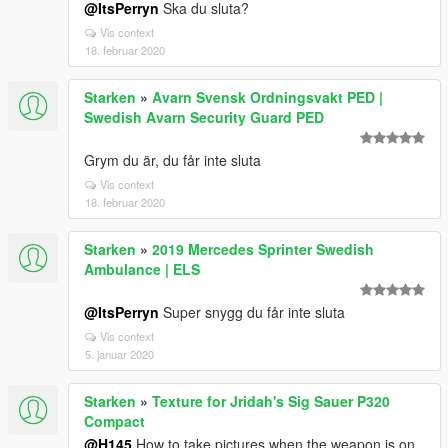
@ItsPerryn
Ska du sluta?
Vis context
18. februar 2020
Starken
»
Avarn Svensk Ordningsvakt PED |
Swedish Avarn Security Guard PED
Grym du är, du får inte sluta
Vis context
18. februar 2020
Starken
»
2019 Mercedes Sprinter Swedish
Ambulance | ELS
@ItsPerryn
Super snygg du får inte sluta
Vis context
5. januar 2020
Starken
»
Texture for Jridah's Sig Sauer P320
Compact
@H145
How to take pictures when the weapon is on