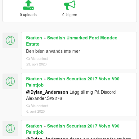
0 uploads
0 følgere
Starken
»
Swedish Unmarked Ford Mondeo
Estate
Den bilen används inte mer
Vis context
23. april 2020
Starken
»
Swedish Securitas 2017 Volvo V90
Paintjob
@Dylan_Andersson
Lägg till mig På Discord
Alexander.S#9276
Vis context
6. april 2020
Starken
»
Swedish Securitas 2017 Volvo V90
Paintjob