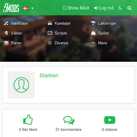
Show Adult
Log ind
Værktøjer
Køretøjer
Lakeringer
Våben
Scripts
Spiller
Baner
Diverse
Mere
Starken
0 filer liked
51 kommentare
0 videoer