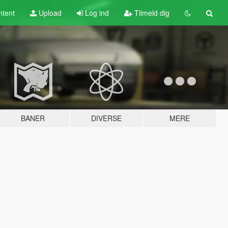
tent
Upload
Log ind
Tilmeld dig
BANER
DIVERSE
MERE