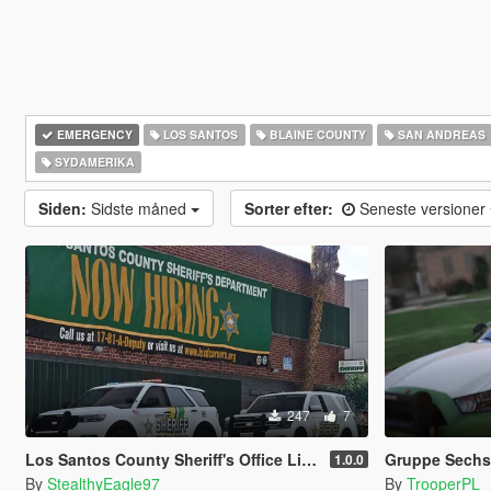
EMERGENCY
LOS SANTOS
BLAINE COUNTY
SAN ANDREAS
SYDAMERIKA
Siden:
Sidste måned
Sorter efter:
Seneste versioner
247
7
Los Santos County Sheriff's Office Livery Minipack (Multnomah County, WA)
Gruppe Sechs 
1.0.0
By
StealthyEagle97
By
TrooperPL