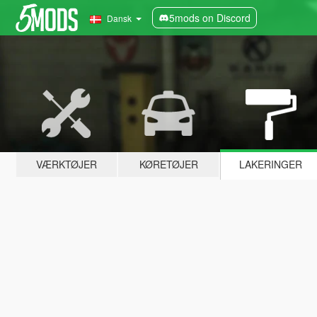
5mods on Discord
Dansk
VÆRKTØJER
KØRETØJER
LAKERINGER