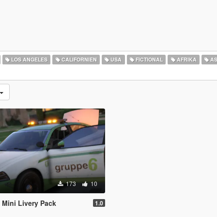
LOS ANGELES
CALIFORNIEN
USA
FICTIONAL
AFRIKA
AS
173
10
Mini Livery Pack
1.0