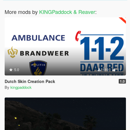
More mods by
KINGPaddock & Reaver
:
5.0
189
11
Dutch Skin Creation Pack
1.0
By
kingpaddock