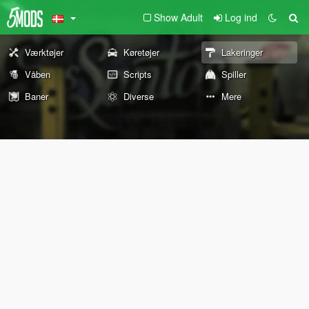
Show Adult
Log ind
Værktøjer
Køretøjer
Lakeringer
Våben
Scripts
Spiller
Baner
Diverse
Mere