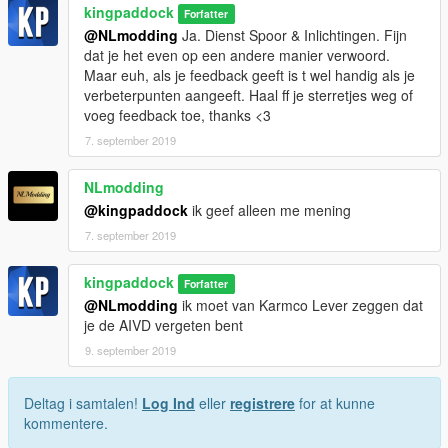
kingpaddock
Forfatter
@NLmodding
Ja. Dienst Spoor & Inlichtingen. Fijn
dat je het even op een andere manier verwoord.
Maar euh, als je feedback geeft is t wel handig als je
verbeterpunten aangeeft. Haal ff je sterretjes weg of
voeg feedback toe, thanks <3
7. september 2019
NLmodding
@kingpaddock
ik geef alleen me mening
7. september 2019
kingpaddock
Forfatter
@NLmodding
ik moet van Karmco Lever zeggen dat
je de AIVD vergeten bent
9. september 2019
Deltag i samtalen!
Log Ind
eller
registrere
for at kunne
kommentere.