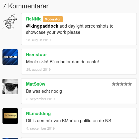
7 Kommentarer
ReNNie
Moderator
@kingpaddock
add daylight screenshots to
showcase your work please
28. august 2019
Hieristuur
Mooie skin! Bijna beter dan de echte!
29. august 2019
MatSn0w
Dit was echt nodig
3. september 2019
NLmodding
Dit is een mix van KMar en politie en de NS
4. september 2019