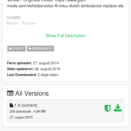
mods.com/vehicles/volvo-fll-micu-dutch-ambulance-replace-els
Credits:
Model - Reaver
Inspiratie -
Skin -
Show Full Description
Front Cab - EnoMods
Modifications on Front Cab - Reaver
LIVERY
EMERGENCY
Front Cab interior - EnoMods
Back interior - Reaver
27. august 2019
Først uploadet:
Multiple materials - EnoMods & matsn0w
28. august 2019
Sidst opdateret:
Wheels - GloriusModding
2 dage siden
Last Downloaded:
Screenshots - EnoMods
Dit ding wordt nog geupdate! KLONPOWER!!!#!@#@!#!!
All Versions
1.0
(current)
200 downloads
, 4,88 MB
27. august 2019