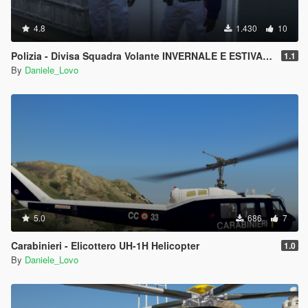
4.8
1.430
10
Polizia - Divisa Squadra Volante INVERNALE E ESTIVA (Cappello & Basco)
1.1
By
Daniele_Lovo
5.0
686
7
Carabinieri - Elicottero UH-1H Helicopter
1.0
By
Daniele_Lovo