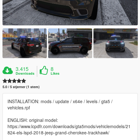
3.415
8
Downloads
Likes
5.0 / 5 stjerner (1 stem)
INSTALLATION: mods / update / x64e / levels / gta5 /
vehicles.rpf
ENGLISH: original model:
https://www.lcpdfr.com/downloads/gta5mods/vehiclemodels/21
824-els-lspd-2018-jeep-grand-cherokee-trackhawk/