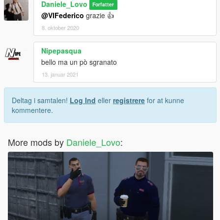
Daniele_Lovo
Forfatter
@VIFederico
grazie 👍
8. oktober 2020
Nipepasqua
bello ma un pò sgranato
13. januar 2021
Deltag i samtalen!
Log Ind
eller
registrere
for at kunne
kommentere.
More mods by
Daniele_Lovo
: