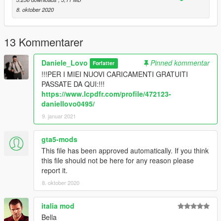
8. oktober 2020
13 Kommentarer
Daniele_Lovo
Pinned kommentar
Forfatter
!!!PER I MIEI NUOVI CARICAMENTI GRATUITI
PASSATE DA QUI:!!!
https://www.lcpdfr.com/profile/472123-
daniellovo0495/
9. januar 2021
gta5-mods
This file has been approved automatically. If you think
this file should not be here for any reason please
report it.
8. oktober 2020
italia mod
Bella