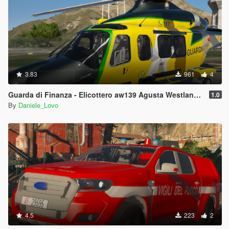
3.83
961
4
Guarda di Finanza - Elicottero aw139 Agusta Westlands Helicopter
1.0
By
Daniele_Lovo
4.5
223
2