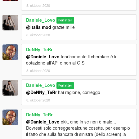
8. oktober 2020
Daniele_Lovo
Forfatter
@italia mod
grazie mille
8. oktober 2020
DeNNy_TeRr
@Daniele_Lovo
teoricamente il cherokee è in
dotazione all'API e non al GIS
8. oktober 2020
Daniele_Lovo
Forfatter
@DeNNy_TeRr
hai ragione, correggo
8. oktober 2020
DeNNy_TeRr
@Daniele_Lovo
okk, cmq in se non è male...
Dovresti solo correggerealcune cosette, per esempio
il fatto che sulla fiancata di sinistra (dello screen) la