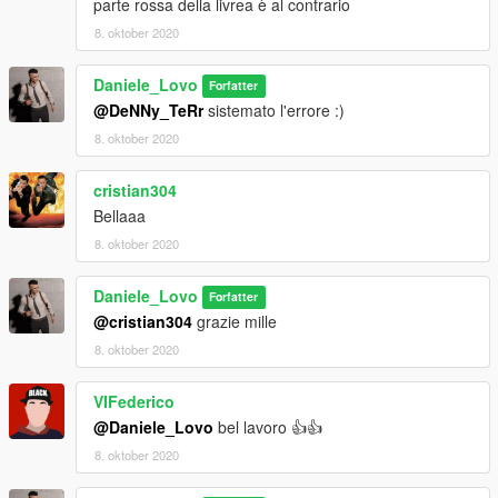
parte rossa della livrea è al contrario
8. oktober 2020
Daniele_Lovo
Forfatter
@DeNNy_TeRr
sistemato l'errore :)
8. oktober 2020
cristian304
Bellaaa
8. oktober 2020
Daniele_Lovo
Forfatter
@cristian304
grazie mille
8. oktober 2020
VIFederico
@Daniele_Lovo
bel lavoro 👍👍
8. oktober 2020