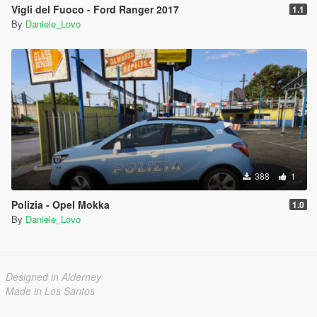
Vigli del Fuoco - Ford Ranger 2017
1.1
By
Daniele_Lovo
388
1
Polizia - Opel Mokka
1.0
By
Daniele_Lovo
Designed in Alderney
Made in Los Santos