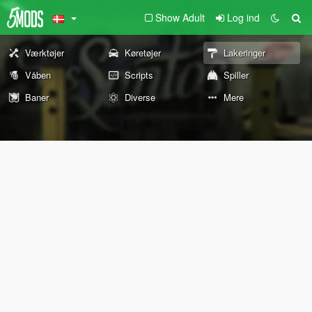
Show Adult
Log ind
Værktøjer
Køretøjer
Lakeringer
Våben
Scripts
Spiller
Baner
Diverse
Mere