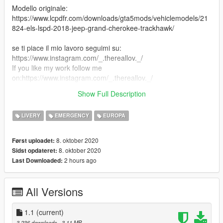
Modello originale:
https://www.lcpdfr.com/downloads/gta5mods/vehiclemodels/21
824-els-lspd-2018-jeep-grand-cherokee-trackhawk/
se ti piace il mio lavoro seguimi su:
https://www.instagram.com/_.thereallov._/
If you like my work follow me
on:https://www.instagram.com/_.thereallov._/
Show Full Description
Un grazie a: https://it.gta5-mods.com/users/VIFederico
LIVERY
EMERGENCY
EUROPA
8. oktober 2020
Først uploadet:
8. oktober 2020
Sidst opdateret:
2 hours ago
Last Downloaded:
All Versions
1.1
(current)
3.236 downloads
, 3,11 MB