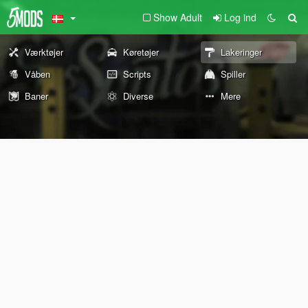
Show Adult
Log ind
Værktøjer
Køretøjer
Lakeringer
Våben
Scripts
Spiller
Baner
Diverse
Mere