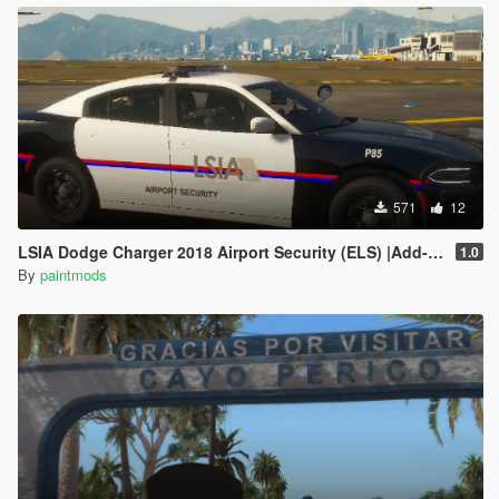
571
12
LSIA Dodge Charger 2018 Airport Security (ELS) |Add-On|
1.0
By
paintmods