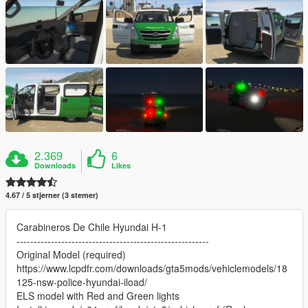
2.369
6
Downloads
Likes
4.67 / 5 stjerner (3 stemer)
Carabineros De Chile Hyundai H-1
--------------------------------------------------------
Original Model (required)
https://www.lcpdfr.com/downloads/gta5mods/vehiclemodels/18
125-nsw-police-hyundai-iload/
ELS model with Red and Green lights