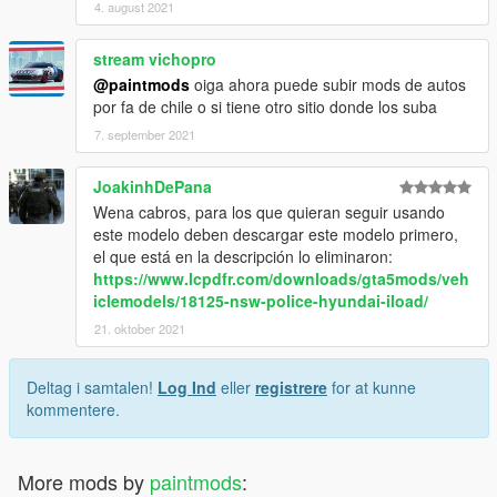
4. august 2021
stream vichopro
@paintmods
oiga ahora puede subir mods de autos
por fa de chile o si tiene otro sitio donde los suba
7. september 2021
JoakinhDePana
Wena cabros, para los que quieran seguir usando
este modelo deben descargar este modelo primero,
el que está en la descripción lo eliminaron:
https://www.lcpdfr.com/downloads/gta5mods/veh
iclemodels/18125-nsw-police-hyundai-iload/
21. oktober 2021
Deltag i samtalen!
Log Ind
eller
registrere
for at kunne
kommentere.
More mods by
paintmods
: