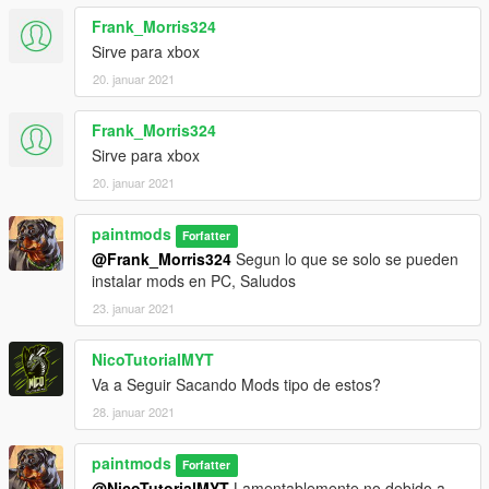
Frank_Morris324
Sirve para xbox
20. januar 2021
Frank_Morris324
Sirve para xbox
20. januar 2021
paintmods
Forfatter
@Frank_Morris324
Segun lo que se solo se pueden
instalar mods en PC, Saludos
23. januar 2021
NicoTutorialMYT
Va a Seguir Sacando Mods tipo de estos?
28. januar 2021
paintmods
Forfatter
@NicoTutorialMYT
Lamentablemente no debido a