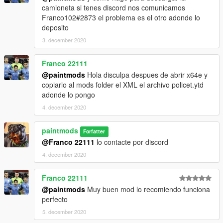
camioneta si tenes discord nos comunicamos
Franco102#2873 el problema es el otro adonde lo
deposito
3. december 2020
Franco 22111
@paintmods
Hola disculpa despues de abrir x64e y
copiarlo al mods folder el XML el archivo policet.ytd
adonde lo pongo
4. december 2020
paintmods
Forfatter
@Franco 22111
lo contacte por discord
4. december 2020
Franco 22111
@paintmods
Muy buen mod lo recomiendo funciona
perfecto
5. december 2020