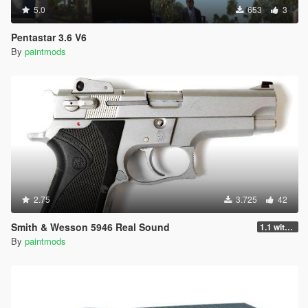
5.0
653
3
Pentastar 3.6 V6
By
paintmods
2.75
3.725
42
Smith & Wesson 5946 Real Sound
1.1 with AWC
By
paintmods