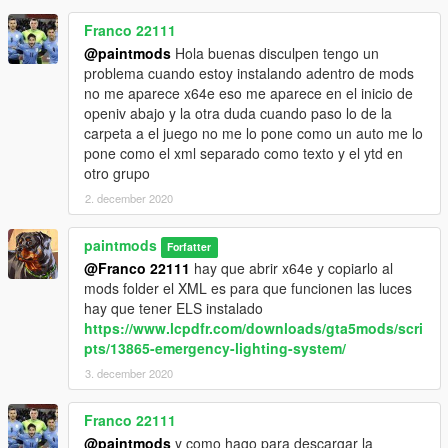
Franco 22111
@paintmods
Hola buenas disculpen tengo un
problema cuando estoy instalando adentro de mods
no me aparece x64e eso me aparece en el inicio de
openiv abajo y la otra duda cuando paso lo de la
carpeta a el juego no me lo pone como un auto me lo
pone como el xml separado como texto y el ytd en
otro grupo
2. december 2020
paintmods
Forfatter
@Franco 22111
hay que abrir x64e y copiarlo al
mods folder el XML es para que funcionen las luces
hay que tener ELS instalado
https://www.lcpdfr.com/downloads/gta5mods/scri
pts/13865-emergency-lighting-system/
3. december 2020
Franco 22111
@paintmods
y como hago para descargar la