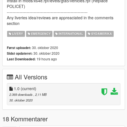
Install in mods/x64e.rpf/levels/gta5/vehicles.rpf (Replace
POLICET)
---------------------------------------------------------
Any liveries idea/reviews are appreaciated in the comments
section
LIVERY
EMERGENCY
INTERNATIONAL
SYDAMERIKA
30. oktober 2020
Først uploadet:
30. oktober 2020
Sidst opdateret:
19 hours ago
Last Downloaded:
All Versions
1.0
(current)
2.369 downloads
, 2,11 MB
30. oktober 2020
18 Kommentarer