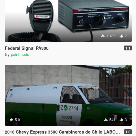
1.185
7
Federal Signal PA300
1.1
By
paintmods
5.0
541
3
2016 Chevy Express 3500 Carabineros de Chile LABOCAR (Coroner/ADD-ON)
1.0