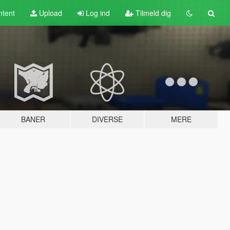
tent
Upload
Log ind
Tilmeld dig
BANER
DIVERSE
MERE