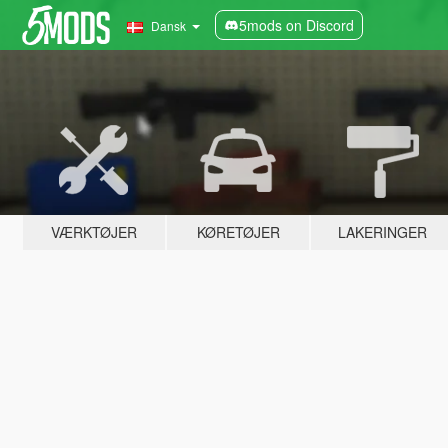
5mods on Discord
Dansk
VÆRKTØJER
KØRETØJER
LAKERINGER