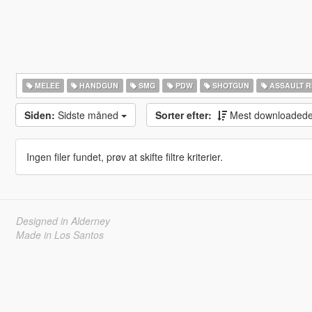
MELEE
HANDGUN
SMG
PDW
SHOTGUN
ASSAULT R
Siden:
Sidste måned
Sorter efter:
Mest downloaded
Ingen filer fundet, prøv at skifte filtre kriterier.
Designed in Alderney
Made in Los Santos