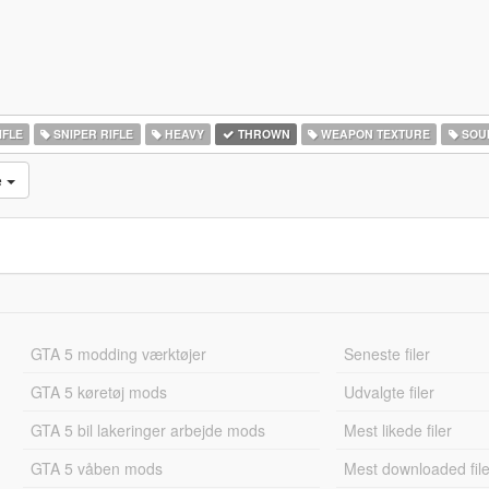
IFLE
SNIPER RIFLE
HEAVY
THROWN
WEAPON TEXTURE
SOU
e
GTA 5 modding værktøjer
Seneste filer
GTA 5 køretøj mods
Udvalgte filer
GTA 5 bil lakeringer arbejde mods
Mest likede filer
GTA 5 våben mods
Mest downloaded file