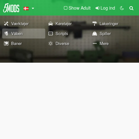
Show Adult
Log ind
Værktøjer
Køretøjer
Lakeringer
Våben
Scripts
Spiller
Baner
Diverse
Mere