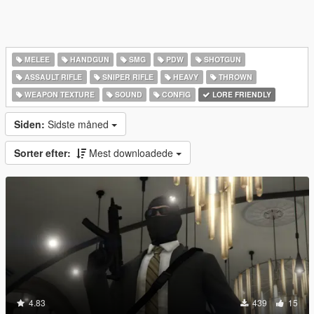
MELEE
HANDGUN
SMG
PDW
SHOTGUN
ASSAULT RIFLE
SNIPER RIFLE
HEAVY
THROWN
WEAPON TEXTURE
SOUND
CONFIG
LORE FRIENDLY
Siden:
Sidste måned
Sorter efter:
Mest downloadede
4.83
439
15